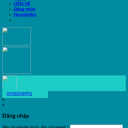
LIÊN HỆ
Đăng nhập
Newsletter
0938208992
x
x
Đăng nhập
Tên tài khoản hoặc địa chỉ email
*