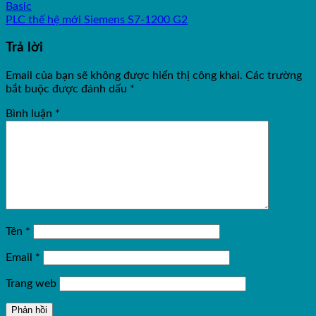
Basic
PLC thế hệ mới Siemens S7-1200 G2
Trả lời
Email của bạn sẽ không được hiển thị công khai.
Các trường
bắt buộc được đánh dấu
*
Bình luận
*
Tên
*
Email
*
Trang web