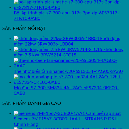
Bộ lập trình plc-s7-300-cpu-317t-3pn-dp-6ES7317-
7TK10-0AB0
SẢN PHẨM NỔI BẬT
khởi động
mềm 22kw 3RW3036-1BB04
khởi động
mềm 7.5 kW 3RW5214-3TC15
Thẻ nhớ biến tần sinamic-v20-6SL3054-4AG00-2AA0
Mô đun S7-300-SM334-4AI-2AO-6ES7334-0KE00-
0AB0
SẢN PHẨM ĐÁNH GIÁ CAO
Cảm biến áp suất
Siemens 7MF1567-3CB00-1AA1 - SITRANS P DS III
Chính Hãng