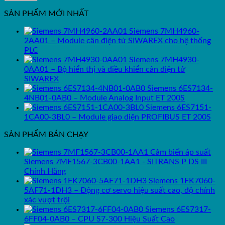
SẢN PHẨM MỚI NHẤT
Siemens 7MH4960-
2AA01 – Module cân điện tử SIWAREX cho hệ thống
PLC
Siemens 7MH4930-
0AA01 – Bộ hiển thị và điều khiển cân điện tử
SIWAREX
Siemens 6ES7134-
4NB01-0AB0 – Module Analog Input ET 200S
Siemens 6ES7151-
1CA00-3BL0 – Module giao diện PROFIBUS ET 200S
SẢN PHẨM BÁN CHẠY
Cảm biến áp suất
Siemens 7MF1567-3CB00-1AA1 - SITRANS P DS III
Chính Hãng
Siemens 1FK7060-
5AF71-1DH3 – Động cơ servo hiệu suất cao, độ chính
xác vượt trội
Siemens 6ES7317-
6FF04-0AB0 – CPU S7-300 Hiệu Suất Cao