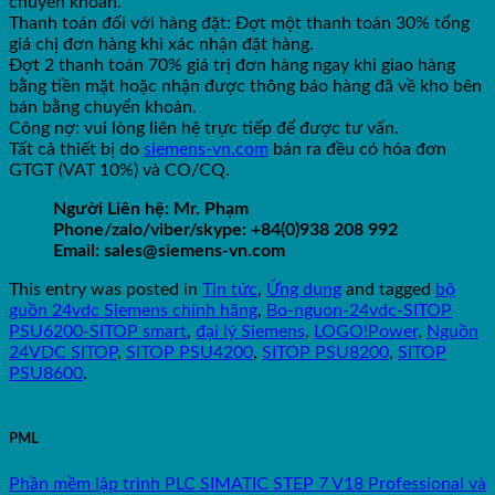
chuyển khoản.
Thanh toán đối với hàng đặt: Đợt một thanh toán 30% tổng
giá chị đơn hàng khi xác nhận đặt hàng.
Đợt 2 thanh toán 70% giá trị đơn hàng ngay khi giao hàng
bằng tiền mặt hoặc nhận được thông báo hàng đã về kho bên
bán bằng chuyển khoản.
Công nợ: vui lòng liên hệ trực tiếp để được tư vấn.
Tất cả thiết bị do
siemens-vn.com
bán ra đều có hóa đơn
GTGT (VAT 10%) và CO/CQ.
Người Liên hệ: Mr. Phạm
Phone/zalo/viber/skype: +84(0)938 208 992
Email: sales@siemens-vn.com
This entry was posted in
Tin tức
,
Ứng dụng
and tagged
bộ
guồn 24vdc Siemens chính hãng
,
Bo-nguon-24vdc-SITOP
PSU6200-SITOP smart
,
đại lý Siemens
,
LOGO!Power
,
Nguồn
24VDC SITOP
,
SITOP PSU4200
,
SITOP PSU8200
,
SITOP
PSU8600
.
PML
Phần mềm lập trình PLC SIMATIC STEP 7 V18 Professional và