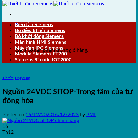
Biến tần Siemens
0
Bộ điều khiển Siemens
Bộ khởi động Siemens
Giỏ hàng
Màn hình HMI Siemens
Máy tính IPC Siemens
Chưa có sản phẩm trong giỏ hàng.
Module Siemens ET200
Siemens Simatic IOT2000
Tin tức
,
Ứng dụng
Nguồn 24VDC SITOP-Trọng tâm của tự
động hóa
Posted on
16/12/2023
16/12/2023
by
PML
16
Th12