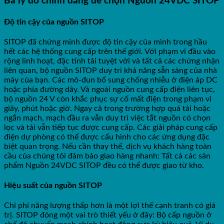
Ba lý do chính đáng để chọn Nguồn 24VDC SITOP
Độ tin cậy của nguồn SITOP
SITOP đã chứng minh được độ tin cậy của mình trong hầu
hết các hệ thống cung cấp trên thế giới. Với phạm vi đầu vào
rộng linh hoạt, đặc tính tải tuyệt vời và tất cả các chứng nhận
liên quan, bộ nguồn SITOP duy trì khả năng sẵn sàng của nhà
máy của bạn. Các mô-đun bổ sung chống nhiễu ở điện áp DC
hoặc phía đường dây. Và ngoài nguồn cung cấp điện liên tục,
bộ nguồn 24 V còn khắc phục sự cố mất điện trong phạm vi
giây, phút hoặc giờ. Ngay cả trong trường hợp quá tải hoặc
ngắn mạch, mạch đầu ra vẫn duy trì việc tắt nguồn có chọn
lọc và tải vẫn tiếp tục được cung cấp. Các giải pháp cung cấp
điện dự phòng có thể được cấu hình cho các ứng dụng đặc
biệt quan trọng. Nếu cần thay thế, dịch vụ khách hàng toàn
cầu của chúng tôi đảm bảo giao hàng nhanh: Tất cả các sản
phẩm Nguồn 24VDC SITOP đều có thể được giao từ kho.
Hiệu suất của nguồn SITOP
Chi phí năng lượng thấp hơn là một lợi thế cạnh tranh có giá
trị. SITOP đóng một vai trò thiết yếu ở đây: Bộ cấp nguồn ở