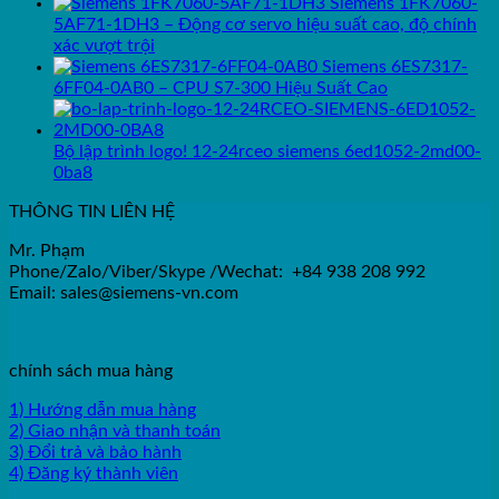
Siemens 1FK7060-
5AF71-1DH3 – Động cơ servo hiệu suất cao, độ chính
xác vượt trội
Siemens 6ES7317-
6FF04-0AB0 – CPU S7-300 Hiệu Suất Cao
Bộ lập trình logo! 12-24rceo siemens 6ed1052-2md00-
0ba8
THÔNG TIN LIÊN HỆ
Mr. Phạm
Phone/Zalo/Viber/Skype /Wechat: +84 938 208 992
Email: sales@siemens-vn.com
chính sách mua hàng
1) Hướng dẫn mua hàng
2) Giao nhận và thanh toán
3) Đổi trả và bảo hành
4) Đăng ký thành viên