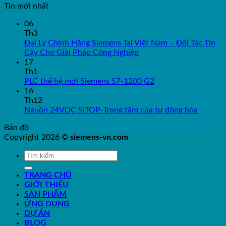
Tin mới nhất
06
Th3
Đại Lý Chính Hãng Siemens Tại Việt Nam – Đối Tác Tin
Cậy Cho Giải Pháp Công Nghiệp
17
Th1
PLC thế hệ mới Siemens S7-1200 G2
16
Th12
Nguồn 24VDC SITOP-Trọng tâm của tự động hóa
Bản đồ
Copyright 2026 ©
siemens-vn.com
TRANG CHỦ
GIỚI THIỆU
SẢN PHẨM
ỨNG DỤNG
DỰ ÁN
BLOG