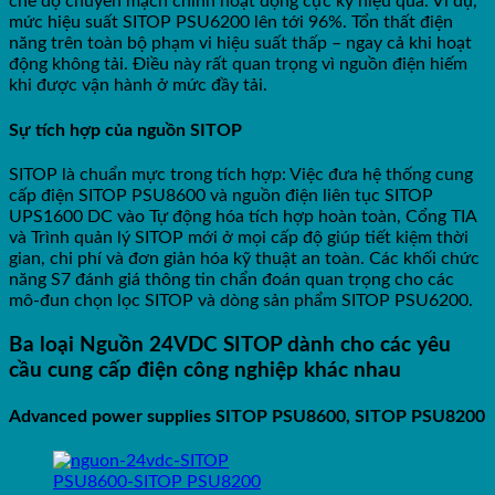
chế độ chuyển mạch chính hoạt động cực kỳ hiệu quả. Ví dụ,
mức hiệu suất SITOP PSU6200 lên tới 96%. Tổn thất điện
năng trên toàn bộ phạm vi hiệu suất thấp – ngay cả khi hoạt
động không tải. Điều này rất quan trọng vì nguồn điện hiếm
khi được vận hành ở mức đầy tải.
Sự tích hợp của nguồn SITOP
SITOP là chuẩn mực trong tích hợp: Việc đưa hệ thống cung
cấp điện SITOP PSU8600 và nguồn điện liên tục SITOP
UPS1600 DC vào Tự động hóa tích hợp hoàn toàn, Cổng TIA
và Trình quản lý SITOP mới ở mọi cấp độ giúp tiết kiệm thời
gian, chi phí và đơn giản hóa kỹ thuật an toàn. Các khối chức
năng S7 đánh giá thông tin chẩn đoán quan trọng cho các
mô-đun chọn lọc SITOP và dòng sản phẩm SITOP PSU6200.
Ba loại Nguồn 24VDC SITOP dành cho các yêu
cầu cung cấp điện công nghiệp khác nhau
Advanced power supplies SITOP PSU8600, SITOP PSU8200