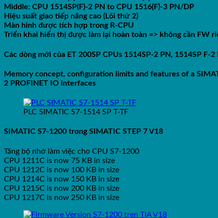
Middle: CPU 1514SP(F)-2 PN to CPU 1516(F)-3 PN/DP
Hiệu suất giao tiếp nâng cao (Lõi thứ 2)
Màn hình được tích hợp trong R-CPU
Triển khai hiển thị được làm lại hoàn toàn => không cần FW r
Các dòng mới của ET 200SP CPUs 1514SP-2 PN, 1514SP F-2 
Memory concept, configuration limits and features of a SIM
2 PROFINET IO interfaces
PLC SIMATIC S7-1514 SP T-TF
SIMATIC S7-1200 trong SIMATIC STEP 7 V18
Tăng bộ nhớ làm việc cho CPU S7-1200
CPU 1211C is now 75 KB in size
CPU 1212C is now 100 KB in size
CPU 1214C is now 150 KB in size
CPU 1215C is now 200 KB in size
CPU 1217C is now 250 KB in size