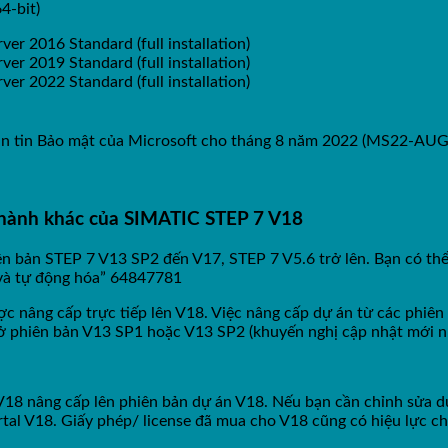
4-bit)
er 2016 Standard (full installation)
er 2019 Standard (full installation)
er 2022 Standard (full installation)
ản tin Bảo mật của Microsoft cho tháng 8 năm 2022 (MS22-AUG).
u hành khác của SIMATIC STEP 7 V18
ên bản STEP 7 V13 SP2 đến V17, STEP 7 V5.6 trở lên. Bạn có thể
và tự động hóa” 64847781
ợc nâng cấp trực tiếp lên V18. Việc nâng cấp dự án từ các phiê
 ở phiên bản V13 SP1 hoặc V13 SP2 (khuyến nghị cập nhật mới n
V18 nâng cấp lên phiên bản dự án V18. Nếu bạn cần chỉnh sửa d
l V18. Giấy phép/ license đã mua cho V18 cũng có hiệu lực cho