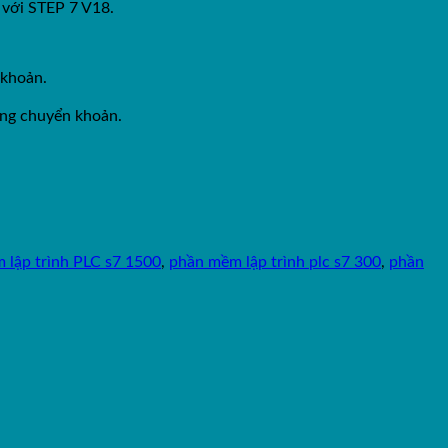
 với STEP 7 V18.
 khoản.
ằng chuyển khoản.
 lập trình PLC s7 1500
,
phần mềm lập trình plc s7 300
,
phần