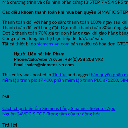
Mã chương trình và cấu hình phần cứng từ STEP 7 V5.4 SP5 trở
Các điều khoản thanh toán khi mua bản quyền SIMATIC STEP 
Thanh toán đối với hàng có sẵn: thanh toán 100% ngay sau khi
Thanh toán đối với hàng đặt: Đợt một thanh toán 30% tổng giá
Đợt 2 thanh toán 70% giá trị đơn hàng ngay khi giao hàng bằ
Công nợ: vui lòng liên hệ trực tiếp để được tư vấn.
Tất cả thiết bị do
siemens-vn.com
bán ra đều có hóa đơn GTG
Người Liên hệ: Mr. Phạm
Phone/zalo/viber/skype: +84(0)938 208 992
Email: sales@siemens-vn.com
This entry was posted in
Tin tức
and tagged
bản quyền phần 
mềm lập trình plc s7 400
,
phần mềm lập trình PLC s71200
,
SIM
PML
Cách chọn biến tần Siemens bằng Sinamics Selector App
Nguồn 24VDC SITOP-Trọng tâm của tự động hóa
Trả lời