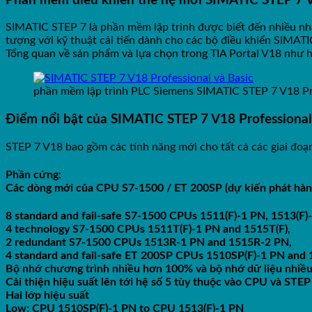
Phần mềm điều khiển thế hệ mới SIMATIC STEP 7 V
SIMATIC STEP 7 là phần mềm lập trình được biết đến nhiều nhất
tượng với kỹ thuật cải tiến dành cho các bộ điều khiển SIMAT
Tổng quan về sản phẩm và lựa chọn trong TIA Portal V18 như 
phần mềm lập trình PLC Siemens SIMATIC STEP 7 V18 Pro
Điểm nổi bật của SIMATIC STEP 7 V18 Professional
STEP 7 V18 bao gồm các tính năng mới cho tất cả các giai đoạn
Phần cứng:
Các dòng mới của CPU S7-1500 / ET 200SP (dự kiến phát hàn
8 standard and fail-safe S7-1500 CPUs 1511(F)-1 PN, 1513(F)
4 technology S7-1500 CPUs 1511T(F)-1 PN and 1515T(F),
2 redundant S7-1500 CPUs 1513R-1 PN and 1515R-2 PN,
4 standard and fail-safe ET 200SP CPUs 1510SP(F)-1 PN and 
Bộ nhớ chương trình nhiều hơn 100% và bộ nhớ dữ liệu nhiề
Cải thiện hiệu suất lên tới hệ số 5 tùy thuộc vào CPU và STEP
Hai lớp hiệu suất
Low: CPU 1510SP(F)-1 PN to CPU 1513(F)-1 PN