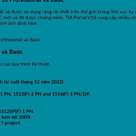
18 Professional và Basic
 và được sử dụng rộng rãi nhất trên thế giới trong lĩnh vực tự
IC mới và đã được chứng minh. TIA Portal V18 cung cấp nhiều c
hình ảnh đính kèm
fessional và Basic
 và Basic
 của quy trình kỹ thuật.
h từ cuối tháng 12 năm 2022)
-1 PN, 1515(F)-2 PN and 1516(F)-3 PN/DP,
1512SP(F)-1 PN,
u hơn tới 100%
 7 project