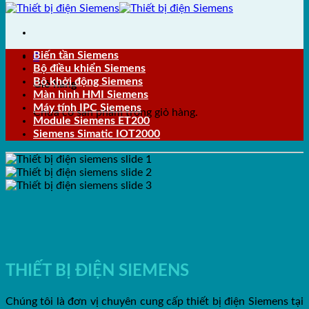
Biến tần Siemens
0
Bộ điều khiển Siemens
Bộ khởi động Siemens
Giỏ hàng
Màn hình HMI Siemens
Máy tính IPC Siemens
Chưa có sản phẩm trong giỏ hàng.
Module Siemens ET200
Siemens Simatic IOT2000
THIẾT BỊ ĐIỆN SIEMENS
Chúng tôi là đơn vị chuyên cung cấp thiết bị điện Siemens tại