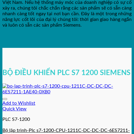
Việt Nam. Nếu hệ thống máy móc của doanh nghiệp có sự cố
xảy ra, chúng tôi chắc chắn rằng các sản phẩm sẽ có sẵn càng
nhanh càng tốt ngay tại nơi bạn cần. Đây là một trong những
năng lực cốt lõi của đại lý chúng tôi: thời gian giao hàng ngắn
và luôn có sẵn các sản phẩm Siemens.
BỘ ĐIỀU KHIỂN PLC S7 1200 SIEMENS
Add to Wishlist
Quick View
PLC S7-1200
Bộ lập trình-Plc s7-1200-CPU-1211C-DC-DC-DC-6ES7211-