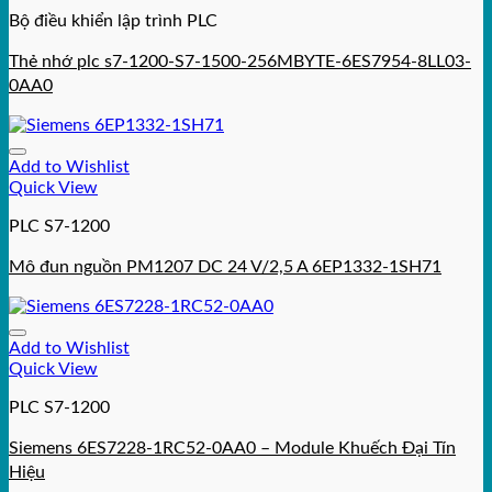
Bộ điều khiển lập trình PLC
Thẻ nhớ plc s7-1200-S7-1500-256MBYTE-6ES7954-8LL03-
0AA0
Add to Wishlist
Quick View
PLC S7-1200
Mô đun nguồn PM1207 DC 24 V/2,5 A 6EP1332-1SH71
Add to Wishlist
Quick View
PLC S7-1200
Siemens 6ES7228-1RC52-0AA0 – Module Khuếch Đại Tín
Hiệu