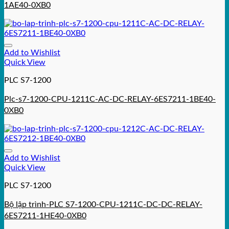
1AE40-0XB0
Add to Wishlist
Quick View
PLC S7-1200
Plc-s7-1200-CPU-1211C-AC-DC-RELAY-6ES7211-1BE40-
0XB0
Add to Wishlist
Quick View
PLC S7-1200
Bộ lập trình-PLC S7-1200-CPU-1211C-DC-DC-RELAY-
6ES7211-1HE40-0XB0