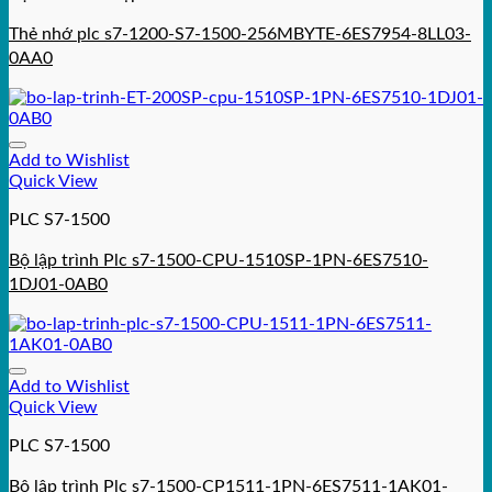
Thẻ nhớ plc s7-1200-S7-1500-256MBYTE-6ES7954-8LL03-
0AA0
Add to Wishlist
Quick View
PLC S7-1500
Bộ lập trình Plc s7-1500-CPU-1510SP-1PN-6ES7510-
1DJ01-0AB0
Add to Wishlist
Quick View
PLC S7-1500
Bộ lập trình Plc s7-1500-CP1511-1PN-6ES7511-1AK01-