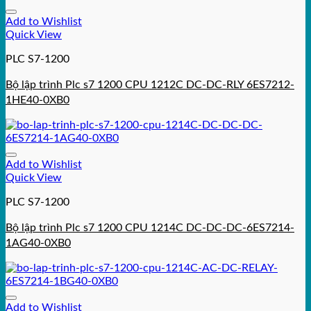
Add to Wishlist
Quick View
PLC S7-1200
Bộ lập trình Plc s7 1200 CPU 1212C DC-DC-RLY 6ES7212-
1HE40-0XB0
Add to Wishlist
Quick View
PLC S7-1200
Bộ lập trình Plc s7 1200 CPU 1214C DC-DC-DC-6ES7214-
1AG40-0XB0
Add to Wishlist