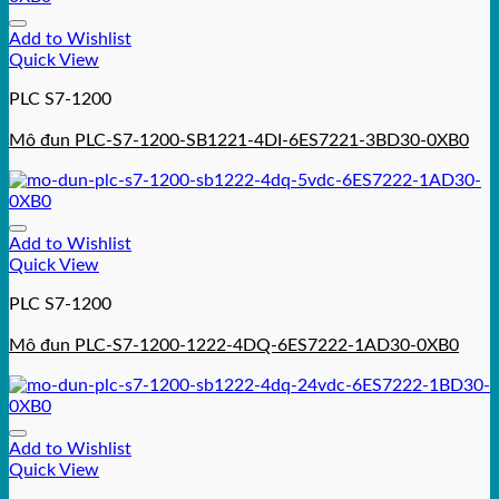
Add to Wishlist
Quick View
PLC S7-1200
Mô đun PLC-S7-1200-SB1221-4DI-6ES7221-3BD30-0XB0
Add to Wishlist
Quick View
PLC S7-1200
Mô đun PLC-S7-1200-1222-4DQ-6ES7222-1AD30-0XB0
Add to Wishlist
Quick View