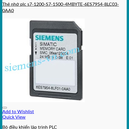
Thẻ nhớ plc s7-1200-S7-1500-4MBYTE-6ES7954-8LC03-
0AA0
Add to Wishlist
Quick View
Bộ điều khiển lập trình PLC