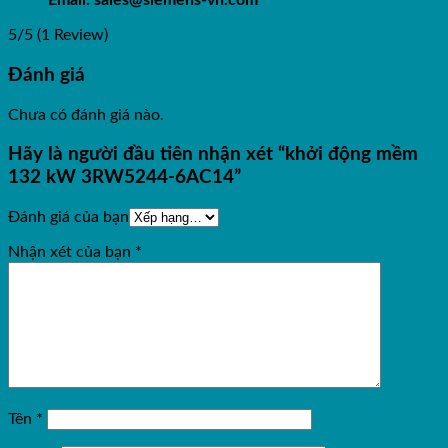
Email: sales@siemens-vn.com
5/5
(1 Review)
Đánh giá
Chưa có đánh giá nào.
Hãy là người đầu tiên nhận xét “khởi động mềm
132 kW 3RW5244-6AC14”
Đánh giá của bạn
Nhận xét của bạn
*
Tên
*