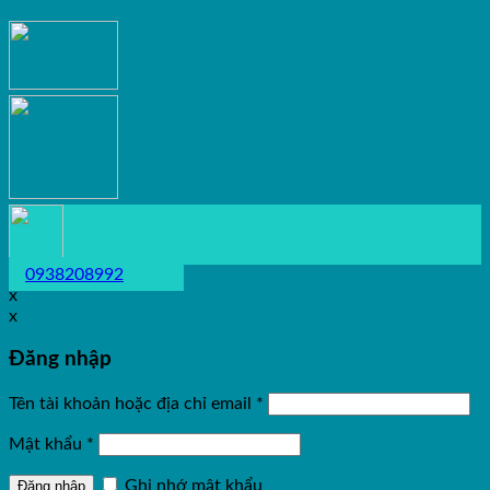
0938208992
x
x
Đăng nhập
Tên tài khoản hoặc địa chỉ email
*
Mật khẩu
*
Ghi nhớ mật khẩu
Đăng nhập