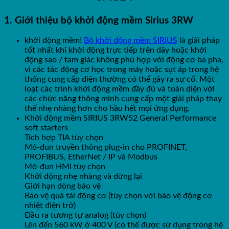
1. Giới thiệu bộ khởi động mềm Sirius 3RW
khởi động mềm!
Bộ khởi động mềm SIRIUS
là giải pháp
tốt nhất khi khởi động trực tiếp trên dây hoặc khởi
động sao / tam giác không phù hợp với động cơ ba pha,
vì các tác động cơ học trong máy hoặc sụt áp trong hệ
thống cung cấp điện thường có thể gây ra sự cố. Một
loạt các trình khởi động mềm đầy đủ và toàn diện với
các chức năng thông minh cung cấp một giải pháp thay
thế nhẹ nhàng hơn cho hầu hết mọi ứng dụng.
Khởi động mềm SIRIUS 3RW52 General Performance
soft starters
Tích hợp TIA tùy chọn
Mô-đun truyền thông plug-in cho PROFINET,
PROFIBUS, EtherNet / IP và Modbus
Mô-đun HMI tùy chọn
Khởi động nhẹ nhàng và dừng lại
Giới hạn dòng bảo vệ
Bảo vệ quá tải động cơ (tùy chọn với bảo vệ động cơ
nhiệt điện trở)
Đầu ra tương tự analog (tùy chọn)
Lên đến 560 kW ở 400 V (có thể được sử dụng trong hệ