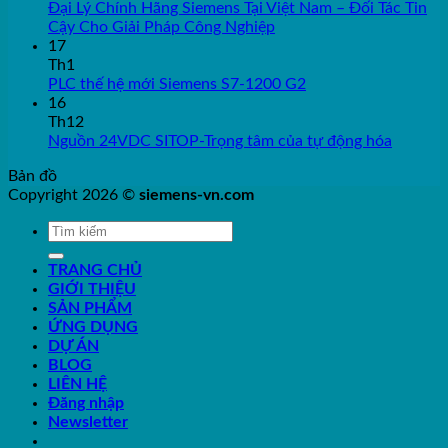
Đại Lý Chính Hãng Siemens Tại Việt Nam – Đối Tác Tin
Cậy Cho Giải Pháp Công Nghiệp
17
Th1
PLC thế hệ mới Siemens S7-1200 G2
16
Th12
Nguồn 24VDC SITOP-Trọng tâm của tự động hóa
Bản đồ
Copyright 2026 ©
siemens-vn.com
TRANG CHỦ
GIỚI THIỆU
SẢN PHẨM
ỨNG DỤNG
DỰ ÁN
BLOG
LIÊN HỆ
Đăng nhập
Newsletter