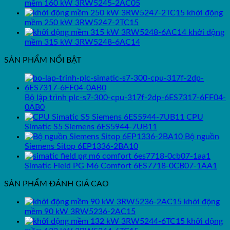
mềm 160 kW 3RW5245-2AC05
khởi động
mềm 250 kW 3RW5247-2TC15
khởi động
mềm 315 kW 3RW5248-6AC14
SẢN PHẨM NỔI BẬT
Bộ lập trình plc-s7-300-cpu-317f-2dp-6ES7317-6FF04-
0AB0
CPU
Simatic S5 Siemens 6ES5944-7UB11
Bộ nguồn
Siemens Sitop 6EP1336-2BA10
Simatic Field PG M6 Comfort 6ES7718-0CB07-1AA1
SẢN PHẨM ĐÁNH GIÁ CAO
khởi động
mềm 90 kW 3RW5236-2AC15
khởi động