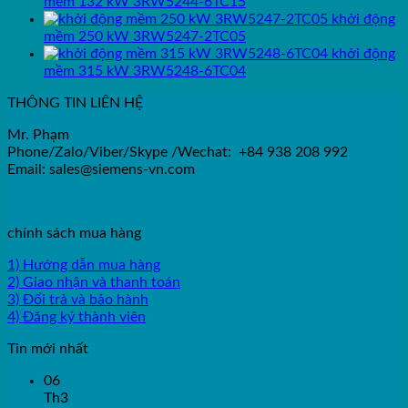
mềm 132 kW 3RW5244-6TC15
khởi động
mềm 250 kW 3RW5247-2TC05
khởi động
mềm 315 kW 3RW5248-6TC04
THÔNG TIN LIÊN HỆ
Mr. Phạm
Phone/Zalo/Viber/Skype /Wechat: +84 938 208 992
Email: sales@siemens-vn.com
chính sách mua hàng
1) Hướng dẫn mua hàng
2) Giao nhận và thanh toán
3) Đổi trả và bảo hành
4) Đăng ký thành viên
Tin mới nhất
06
Th3