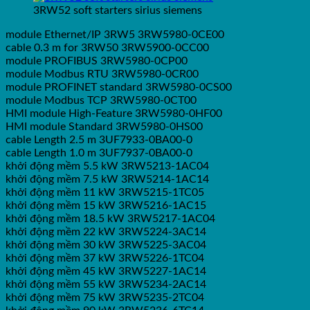
3RW52 soft starters sirius siemens
module Ethernet/IP 3RW5 3RW5980-0CE00
cable 0.3 m for 3RW50 3RW5900-0CC00
module PROFIBUS 3RW5980-0CP00
module Modbus RTU 3RW5980-0CR00
module PROFINET standard 3RW5980-0CS00
module Modbus TCP 3RW5980-0CT00
HMI module High-Feature 3RW5980-0HF00
HMI module Standard 3RW5980-0HS00
cable Length 2.5 m 3UF7933-0BA00-0
cable Length 1.0 m 3UF7937-0BA00-0
khởi động mềm 5.5 kW 3RW5213-1AC04
khởi động mềm 7.5 kW 3RW5214-1AC14
khởi động mềm 11 kW 3RW5215-1TC05
khởi động mềm 15 kW 3RW5216-1AC15
khởi động mềm 18.5 kW 3RW5217-1AC04
khởi động mềm 22 kW 3RW5224-3AC14
khởi động mềm 30 kW 3RW5225-3AC04
khởi động mềm 37 kW 3RW5226-1TC04
khởi động mềm 45 kW 3RW5227-1AC14
khởi động mềm 55 kW 3RW5234-2AC14
khởi động mềm 75 kW 3RW5235-2TC04