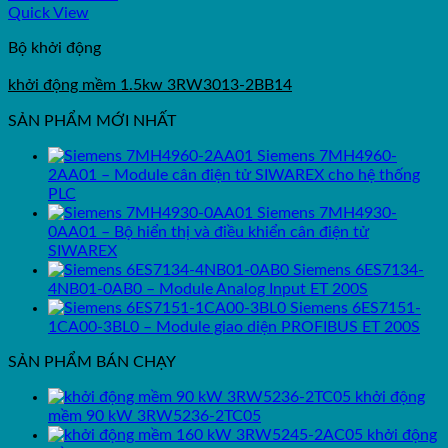
Quick View
Bộ khởi động
khởi động mềm 1.5kw 3RW3013-2BB14
SẢN PHẨM MỚI NHẤT
Siemens 7MH4960-
2AA01 – Module cân điện tử SIWAREX cho hệ thống
PLC
Siemens 7MH4930-
0AA01 – Bộ hiển thị và điều khiển cân điện tử
SIWAREX
Siemens 6ES7134-
4NB01-0AB0 – Module Analog Input ET 200S
Siemens 6ES7151-
1CA00-3BL0 – Module giao diện PROFIBUS ET 200S
SẢN PHẨM BÁN CHẠY
khởi động
mềm 90 kW 3RW5236-2TC05
khởi động