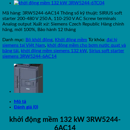
Mã hàng: 3RW5244-6AC14 Thông số kỹ thuật: SIRIUS soft
starter 200-480 V 250 A, 110-250 V AC Screw terminals
Analog output Xuất xứ: Siemens Czech Republic Hàng chính
hãng, mới 100%, Bảo hành 12 tháng
Danh mục:
Bộ khởi động
,
Khởi động mềm
Từ khóa:
đại lý
siemens tại Việt Nam
,
khởi động mềm cho bơm nước quạt và
băng tải
,
khởi động mềm siemens 132 kW
,
Sirius soft starter
siemens 3RW5244-6AC14
Mô tả
Đánh giá (0)
khởi động mềm 132 kW 3RW5244-
6AC14