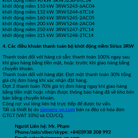
khởi động mềm 90 kW 3RW5236-6TC14
khởi động mềm 110 kW 3RW5243-6AC04
khởi động mềm 132 kW 3RW5244-6TC14
khởi động mềm 160 kW 3RW5245-2AC05
khởi động mềm 200 kW 3RW5246-2AC04
khởi động mềm 250 kW 3RW5247-2TC14
khởi động mềm 315 kW 3RW5248-2TC14
4. Các điều khoản thanh toán bộ khởi động mềm Sirius 3RW
Thanh toán đối với hàng có sẵn: thanh toán 100% ngay sau
khi giao hàng bằng tiền mặt, hoặc trước khi giao hàng bằng
chuyển khoản.
Thanh toán đối với hàng đặt: Đợt một thanh toán 30% tổng
giá chị đơn hàng khi xác nhận đặt hàng.
Đợt 2 thanh toán 70% giá trị đơn hàng ngay khi giao hàng
bằng tiền mặt hoặc nhận được thông báo hàng đã về kho bên
bán bằng chuyển khoản.
Công nợ: vui lòng liên hệ trực tiếp để được tư vấn.
Tất cả thiết bị do
siemens-vn.com
bán ra đều có hóa đơn
GTGT (VAT 10%) và CO/CQ.
Người Liên hệ: Mr. Phạm
Phone/zalo/viber/skype: +84(0)938 208 992