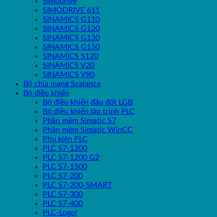
Simodrive
SIMODRIVE 611
SINAMICS G110
SINAMICS G120
SINAMICS G130
SINAMICS G150
SINAMICS S120
SINAMICS V20
SINAMICS V90
Bộ chia mạng Scalance
Bộ điều khiển
Bộ điều khiển đầu đốt LGB
Bộ điều khiển lập trình PLC
Phần mềm Simatic S7
Phần mềm Simatic WinCC
Phụ kiện PLC
PLC S7-1200
PLC S7-1200 G2
PLC S7-1500
PLC S7-200
PLC S7-200-SMART
PLC S7-300
PLC S7-400
PLC-Logo!