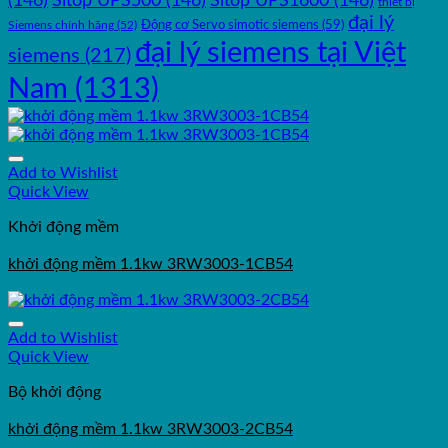
(146)
Sitop UPS500
(146)
Sitop UPS1600
(146)
thiết bị
đại lý
Động cơ Servo simotic siemens
(59)
Siemens chính hãng
(52)
đại lý siemens tại Việt
siemens
(217)
Nam
(1313)
Add to Wishlist
Quick View
Khởi động mềm
khởi động mềm 1.1kw 3RW3003-1CB54
Add to Wishlist
Quick View
Bộ khởi động
khởi động mềm 1.1kw 3RW3003-2CB54