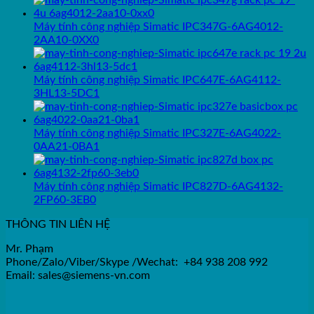
Máy tính công nghiệp Simatic IPC347G-6AG4012-
2AA10-0XX0
Máy tính công nghiệp Simatic IPC647E-6AG4112-
3HL13-5DC1
Máy tính công nghiệp Simatic IPC327E-6AG4022-
0AA21-0BA1
Máy tính công nghiệp Simatic IPC827D-6AG4132-
2FP60-3EB0
THÔNG TIN LIÊN HỆ
Mr. Phạm
Phone/Zalo/Viber/Skype /Wechat: +84 938 208 992
Email: sales@siemens-vn.com