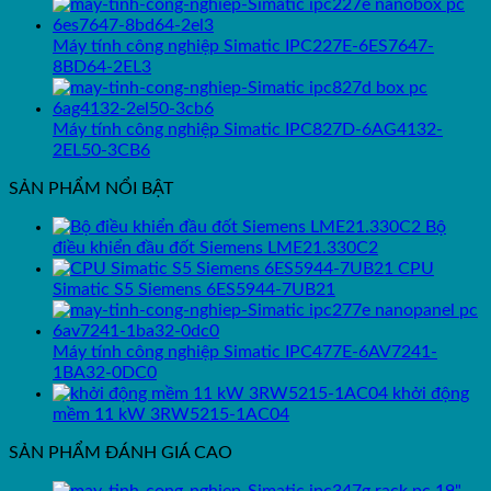
Máy tính công nghiệp Simatic IPC227E-6ES7647-
8BD64-2EL3
Máy tính công nghiệp Simatic IPC827D-6AG4132-
2EL50-3CB6
SẢN PHẨM NỔI BẬT
Bộ
điều khiển đầu đốt Siemens LME21.330C2
CPU
Simatic S5 Siemens 6ES5944-7UB21
Máy tính công nghiệp Simatic IPC477E-6AV7241-
1BA32-0DC0
khởi động
mềm 11 kW 3RW5215-1AC04
SẢN PHẨM ĐÁNH GIÁ CAO