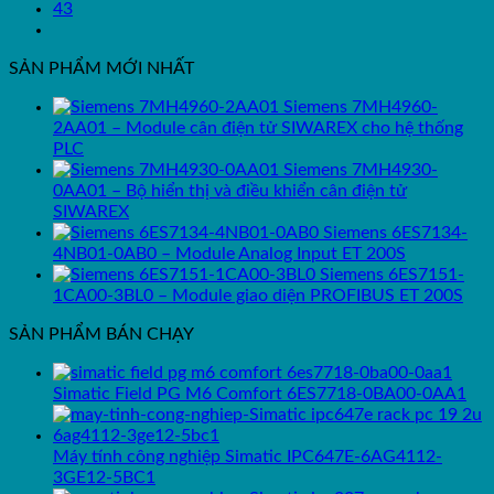
43
SẢN PHẨM MỚI NHẤT
Siemens 7MH4960-
2AA01 – Module cân điện tử SIWAREX cho hệ thống
PLC
Siemens 7MH4930-
0AA01 – Bộ hiển thị và điều khiển cân điện tử
SIWAREX
Siemens 6ES7134-
4NB01-0AB0 – Module Analog Input ET 200S
Siemens 6ES7151-
1CA00-3BL0 – Module giao diện PROFIBUS ET 200S
SẢN PHẨM BÁN CHẠY
Simatic Field PG M6 Comfort 6ES7718-0BA00-0AA1
Máy tính công nghiệp Simatic IPC647E-6AG4112-
3GE12-5BC1