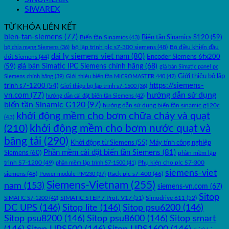
SIWAREX
TỪ KHÓA LIÊN KẾT
bien-tan-siemens
(77)
Biến tần Sinamics S120
(59)
Biến tần Sinamics
(43)
bộ lập trình plc s7-300 siemens
(48)
bộ chia mạng Siemens
(36)
Bộ điều khiển đầu
dai ly siemens viet nam
(80)
Encoder Siemens 6fx200
đốt Siemens
(44)
(59)
giá bán Simatic IPC Siemens chính hãng
(68)
giá bán Simatic panel pc
Giới thiệu bộ lập
Siemens chính hãng
(39)
Giới thiệu biến tần MICROMASTER 440
(42)
https://siemens-
trình s7-1200
(54)
Giới thiệu bộ lập trình s7-1500
(36)
hướng dẫn sử dụng
vn.com
(77)
hướng dẫn cài đặt biến tần Siemens
(42)
biến tần Sinamic G120
(97)
hướng dẫn sử dụng biến tần sinamic g120c
khởi động mềm cho bơm chữa cháy và quạt
(43)
khởi động mềm cho bơm nước quạt và
(210)
băng tải
(290)
Máy tính công nghiệp
Khởi động từ Siemens
(55)
Phần mềm cài đặt biến tần Siemens
(81)
Siemens
(60)
phần mềm lập
trình S7-1200
(49)
Phụ kiện cho plc S7-300
phần mềm lập trình S7-1500
(41)
siemens-viet
siemens
(48)
Rack plc s7-400
(46)
Power module PM230
(37)
Siemens-Vietnam
(255)
nam
(153)
siemens-vn.com
(67)
Sitop
SIMATIC STEP 7 Prof. V17
(51)
Simodrive 611
(52)
SIMATIC S7-1200
(42)
DC UPS
(146)
Sitop lite
(146)
Sitop psu6200
(146)
Sitop psu8200
(146)
Sitop psu8600
(146)
Sitop smart