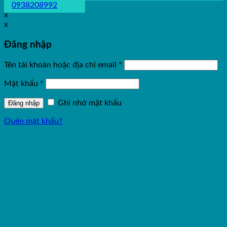
0938208992
x
x
Đăng nhập
Tên tài khoản hoặc địa chỉ email
*
Mật khẩu
*
Ghi nhớ mật khẩu
Đăng nhập
Quên mật khẩu?