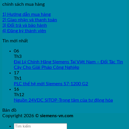
chính sách mua hàng
1) Hướng dẫn mua hàng
2) Giao nhận và thanh toán
3) Đổi trả và bảo hành
4) Đăng ký thành viên
Tin mới nhất
06
Th3
Đại Lý Chính Hãng Siemens Tại Việt Nam – Đối Tác Tin
Cậy Cho Giải Pháp Công Nghiệp
17
Th1
PLC thế hệ mới Siemens S7-1200 G2
16
Th12
Nguồn 24VDC SITOP-Trọng tâm của tự động hóa
Bản đồ
Copyright 2026 ©
siemens-vn.com