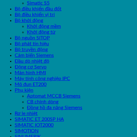
Simatic S5
Bộ điều khiển đầu đốt
Bộ điều khiển vị trí
Bộ khởi động
Khởi động mềm
Khởi động từ
Bộ nguồn SITOP
Bộ phát tín hiệu
Bộ truyền động
Cảm biến Siemens
Đầu dò nhiệt độ
Động cơ Servo
Màn hình HMI
Máy tính công nghiệp IPC
Mô đun ET200
Phụ kiện
Aptomat MCCB Siemens
CB chỉnh dòng
Đồng hồ đa năng Siemens
Rơ le nhiệt
SIMATIC ET 200SP HA
SIMATIC IOT2000
SIMOTION
SINUMERIK