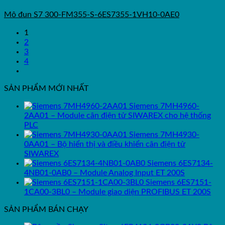
Mô đun S7 300-FM355-S-6ES7355-1VH10-0AE0
1
2
3
4
SẢN PHẨM MỚI NHẤT
Siemens 7MH4960-
2AA01 – Module cân điện tử SIWAREX cho hệ thống
PLC
Siemens 7MH4930-
0AA01 – Bộ hiển thị và điều khiển cân điện tử
SIWAREX
Siemens 6ES7134-
4NB01-0AB0 – Module Analog Input ET 200S
Siemens 6ES7151-
1CA00-3BL0 – Module giao diện PROFIBUS ET 200S
SẢN PHẨM BÁN CHẠY