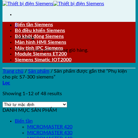
Biến tần Siemens
0
Bộ điều khiển Siemens
Bộ khởi động Siemens
Giỏ hàng
Màn hình HMI Siemens
Máy tính IPC Siemens
Chưa có sản phẩm trong giỏ hàng.
Module Siemens ET200
Siemens Simatic IOT2000
Trang chủ
/
Sản phẩm
/
Sản phẩm được gắn thẻ “Phụ kiện
cho plc S7-300 siemens”
Lọc
Showing 1–12 of 48 results
DANH MỤC SẢN PHẨM
Biến tần
MICROMASTER 420
MICROMASTER 430