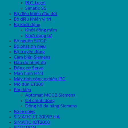
PLC-Logo!
Simatic S5
Bộ điều khiển đầu đốt
Bộ điều khiển vị trí
Bộ khởi động
Khởi động mềm
Khởi động từ
Bộ nguồn SITOP
Bộ phát tín hiệu
Bộ truyền động
Cảm biến Siemens
Đầu dò nhiệt độ
Động cơ Servo
Màn hình HMI
Máy tính công nghiệp IPC
Mô đun ET200
Phụ kiện
Aptomat MCCB Siemens
CB chỉnh dòng
Đồng hồ đa năng Siemens
Rơ le nhiệt
SIMATIC ET 200SP HA
SIMATIC IOT2000
SIMOTION