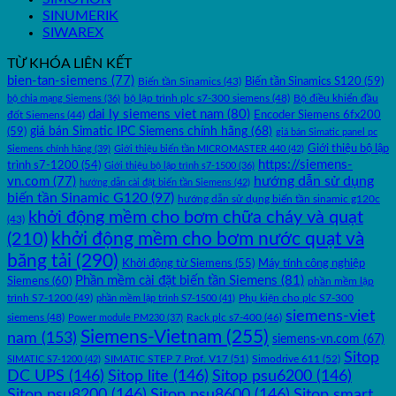
SINUMERIK
SIWAREX
TỪ KHÓA LIÊN KẾT
bien-tan-siemens
(77)
Biến tần Sinamics S120
(59)
Biến tần Sinamics
(43)
bộ lập trình plc s7-300 siemens
(48)
bộ chia mạng Siemens
(36)
Bộ điều khiển đầu
dai ly siemens viet nam
(80)
Encoder Siemens 6fx200
đốt Siemens
(44)
(59)
giá bán Simatic IPC Siemens chính hãng
(68)
giá bán Simatic panel pc
Giới thiệu bộ lập
Siemens chính hãng
(39)
Giới thiệu biến tần MICROMASTER 440
(42)
https://siemens-
trình s7-1200
(54)
Giới thiệu bộ lập trình s7-1500
(36)
hướng dẫn sử dụng
vn.com
(77)
hướng dẫn cài đặt biến tần Siemens
(42)
biến tần Sinamic G120
(97)
hướng dẫn sử dụng biến tần sinamic g120c
khởi động mềm cho bơm chữa cháy và quạt
(43)
khởi động mềm cho bơm nước quạt và
(210)
băng tải
(290)
Máy tính công nghiệp
Khởi động từ Siemens
(55)
Phần mềm cài đặt biến tần Siemens
(81)
Siemens
(60)
phần mềm lập
trình S7-1200
(49)
Phụ kiện cho plc S7-300
phần mềm lập trình S7-1500
(41)
siemens-viet
siemens
(48)
Rack plc s7-400
(46)
Power module PM230
(37)
Siemens-Vietnam
(255)
nam
(153)
siemens-vn.com
(67)
Sitop
SIMATIC STEP 7 Prof. V17
(51)
Simodrive 611
(52)
SIMATIC S7-1200
(42)
DC UPS
(146)
Sitop lite
(146)
Sitop psu6200
(146)
Sitop psu8200
(146)
Sitop psu8600
(146)
Sitop smart