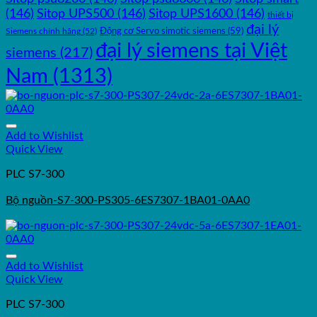
(146)
Sitop UPS500
(146)
Sitop UPS1600
(146)
thiết bị
đại lý
Động cơ Servo simotic siemens
(59)
Siemens chính hãng
(52)
đại lý siemens tại Việt
siemens
(217)
Nam
(1313)
Add to Wishlist
Quick View
PLC S7-300
Bộ nguồn-S7-300-PS305-6ES7307-1BA01-0AA0
Add to Wishlist
Quick View
PLC S7-300