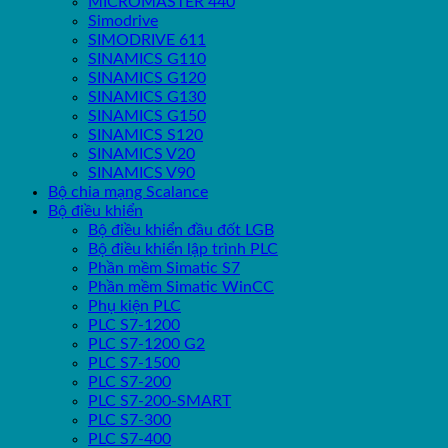
MICROMASTER 440
Simodrive
SIMODRIVE 611
SINAMICS G110
SINAMICS G120
SINAMICS G130
SINAMICS G150
SINAMICS S120
SINAMICS V20
SINAMICS V90
Bộ chia mạng Scalance
Bộ điều khiển
Bộ điều khiển đầu đốt LGB
Bộ điều khiển lập trình PLC
Phần mềm Simatic S7
Phần mềm Simatic WinCC
Phụ kiện PLC
PLC S7-1200
PLC S7-1200 G2
PLC S7-1500
PLC S7-200
PLC S7-200-SMART
PLC S7-300
PLC S7-400