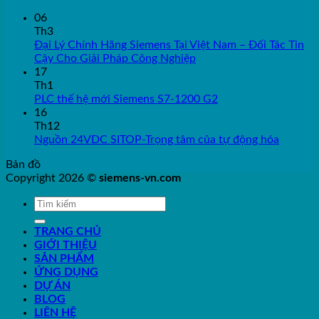
06
Th3
Đại Lý Chính Hãng Siemens Tại Việt Nam – Đối Tác Tin
Cậy Cho Giải Pháp Công Nghiệp
17
Th1
PLC thế hệ mới Siemens S7-1200 G2
16
Th12
Nguồn 24VDC SITOP-Trọng tâm của tự động hóa
Bản đồ
Copyright 2026 ©
siemens-vn.com
TRANG CHỦ
GIỚI THIỆU
SẢN PHẨM
ỨNG DỤNG
DỰ ÁN
BLOG
LIÊN HỆ