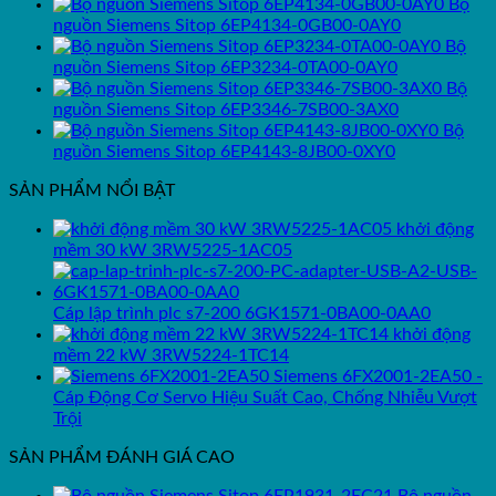
Bộ
nguồn Siemens Sitop 6EP4134-0GB00-0AY0
Bộ
nguồn Siemens Sitop 6EP3234-0TA00-0AY0
Bộ
nguồn Siemens Sitop 6EP3346-7SB00-3AX0
Bộ
nguồn Siemens Sitop 6EP4143-8JB00-0XY0
SẢN PHẨM NỔI BẬT
khởi động
mềm 30 kW 3RW5225-1AC05
Cáp lập trình plc s7-200 6GK1571-0BA00-0AA0
khởi động
mềm 22 kW 3RW5224-1TC14
Siemens 6FX2001-2EA50 -
Cáp Động Cơ Servo Hiệu Suất Cao, Chống Nhiễu Vượt
Trội
SẢN PHẨM ĐÁNH GIÁ CAO