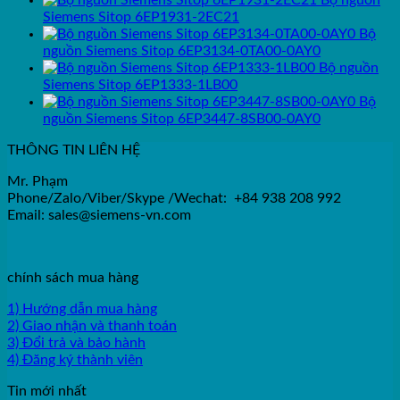
Bộ nguồn
Siemens Sitop 6EP1931-2EC21
Bộ
nguồn Siemens Sitop 6EP3134-0TA00-0AY0
Bộ nguồn
Siemens Sitop 6EP1333-1LB00
Bộ
nguồn Siemens Sitop 6EP3447-8SB00-0AY0
THÔNG TIN LIÊN HỆ
Mr. Phạm
Phone/Zalo/Viber/Skype /Wechat: +84 938 208 992
Email: sales@siemens-vn.com
chính sách mua hàng
1) Hướng dẫn mua hàng
2) Giao nhận và thanh toán
3) Đổi trả và bảo hành
4) Đăng ký thành viên
Tin mới nhất