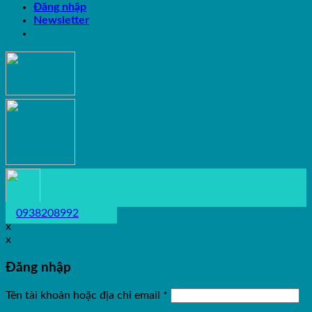
Đăng nhập
Newsletter
0938208992
x
x
Đăng nhập
Tên tài khoản hoặc địa chỉ email
*