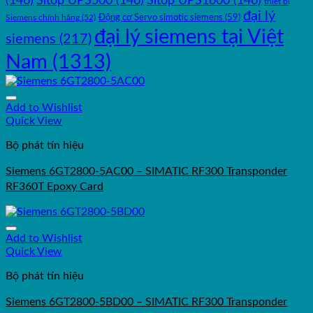
(146)
Sitop UPS500
(146)
Sitop UPS1600
(146)
thiết bị
đại lý
Động cơ Servo simotic siemens
(59)
Siemens chính hãng
(52)
đại lý siemens tại Việt
siemens
(217)
Nam
(1313)
Add to Wishlist
Quick View
Bộ phát tín hiệu
Siemens 6GT2800‑5AC00 – SIMATIC RF300 Transponder
RF360T Epoxy Card
Add to Wishlist
Quick View
Bộ phát tín hiệu
Siemens 6GT2800‑5BD00 – SIMATIC RF300 Transponder