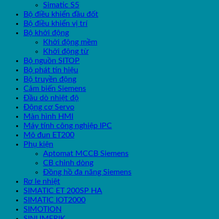
Simatic S5
Bộ điều khiển đầu đốt
Bộ điều khiển vị trí
Bộ khởi động
Khởi động mềm
Khởi động từ
Bộ nguồn SITOP
Bộ phát tín hiệu
Bộ truyền động
Cảm biến Siemens
Đầu dò nhiệt độ
Động cơ Servo
Màn hình HMI
Máy tính công nghiệp IPC
Mô đun ET200
Phụ kiện
Aptomat MCCB Siemens
CB chỉnh dòng
Đồng hồ đa năng Siemens
Rơ le nhiệt
SIMATIC ET 200SP HA
SIMATIC IOT2000
SIMOTION
SINUMERIK