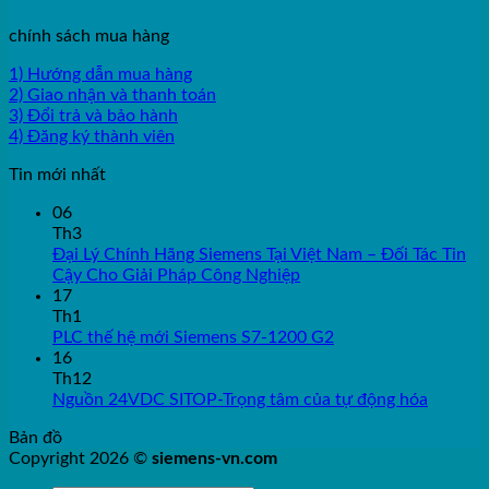
chính sách mua hàng
1) Hướng dẫn mua hàng
2) Giao nhận và thanh toán
3) Đổi trả và bảo hành
4) Đăng ký thành viên
Tin mới nhất
06
Th3
Đại Lý Chính Hãng Siemens Tại Việt Nam – Đối Tác Tin
Cậy Cho Giải Pháp Công Nghiệp
17
Th1
PLC thế hệ mới Siemens S7-1200 G2
16
Th12
Nguồn 24VDC SITOP-Trọng tâm của tự động hóa
Bản đồ
Copyright 2026 ©
siemens-vn.com