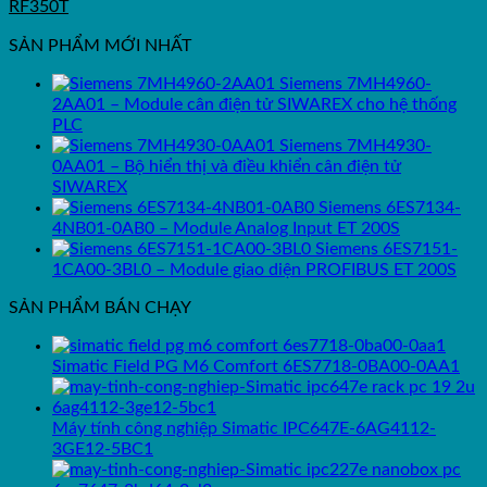
RF350T
SẢN PHẨM MỚI NHẤT
Siemens 7MH4960-
2AA01 – Module cân điện tử SIWAREX cho hệ thống
PLC
Siemens 7MH4930-
0AA01 – Bộ hiển thị và điều khiển cân điện tử
SIWAREX
Siemens 6ES7134-
4NB01-0AB0 – Module Analog Input ET 200S
Siemens 6ES7151-
1CA00-3BL0 – Module giao diện PROFIBUS ET 200S
SẢN PHẨM BÁN CHẠY
Simatic Field PG M6 Comfort 6ES7718-0BA00-0AA1
Máy tính công nghiệp Simatic IPC647E-6AG4112-
3GE12-5BC1