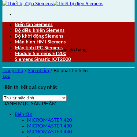
Biến tần Siemens
0
Bộ điều khiển Siemens
Bộ khởi động Siemens
Giỏ hàng
Màn hình HMI Siemens
Máy tính IPC Siemens
Chưa có sản phẩm trong giỏ hàng.
Module Siemens ET200
Siemens Simatic IOT2000
Trang chủ
/
Sản phẩm
/
Bộ phát tín hiệu
Lọc
Hiển thị kết quả duy nhất
DANH MỤC SẢN PHẨM
Biến tần
MICROMASTER 420
MICROMASTER 430
MICROMASTER 440