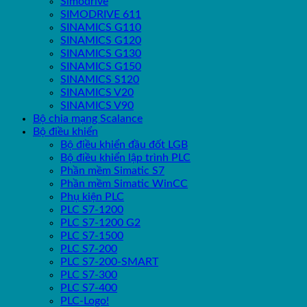
Simodrive
SIMODRIVE 611
SINAMICS G110
SINAMICS G120
SINAMICS G130
SINAMICS G150
SINAMICS S120
SINAMICS V20
SINAMICS V90
Bộ chia mạng Scalance
Bộ điều khiển
Bộ điều khiển đầu đốt LGB
Bộ điều khiển lập trình PLC
Phần mềm Simatic S7
Phần mềm Simatic WinCC
Phụ kiện PLC
PLC S7-1200
PLC S7-1200 G2
PLC S7-1500
PLC S7-200
PLC S7-200-SMART
PLC S7-300
PLC S7-400
PLC-Logo!