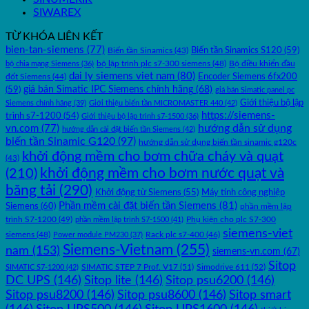
SIWAREX
TỪ KHÓA LIÊN KẾT
bien-tan-siemens
(77)
Biến tần Sinamics S120
(59)
Biến tần Sinamics
(43)
bộ lập trình plc s7-300 siemens
(48)
bộ chia mạng Siemens
(36)
Bộ điều khiển đầu
dai ly siemens viet nam
(80)
Encoder Siemens 6fx200
đốt Siemens
(44)
(59)
giá bán Simatic IPC Siemens chính hãng
(68)
giá bán Simatic panel pc
Giới thiệu bộ lập
Siemens chính hãng
(39)
Giới thiệu biến tần MICROMASTER 440
(42)
https://siemens-
trình s7-1200
(54)
Giới thiệu bộ lập trình s7-1500
(36)
hướng dẫn sử dụng
vn.com
(77)
hướng dẫn cài đặt biến tần Siemens
(42)
biến tần Sinamic G120
(97)
hướng dẫn sử dụng biến tần sinamic g120c
khởi động mềm cho bơm chữa cháy và quạt
(43)
khởi động mềm cho bơm nước quạt và
(210)
băng tải
(290)
Máy tính công nghiệp
Khởi động từ Siemens
(55)
Phần mềm cài đặt biến tần Siemens
(81)
Siemens
(60)
phần mềm lập
trình S7-1200
(49)
Phụ kiện cho plc S7-300
phần mềm lập trình S7-1500
(41)
siemens-viet
siemens
(48)
Rack plc s7-400
(46)
Power module PM230
(37)
Siemens-Vietnam
(255)
nam
(153)
siemens-vn.com
(67)
Sitop
SIMATIC STEP 7 Prof. V17
(51)
Simodrive 611
(52)
SIMATIC S7-1200
(42)
DC UPS
(146)
Sitop lite
(146)
Sitop psu6200
(146)
Sitop psu8200
(146)
Sitop psu8600
(146)
Sitop smart