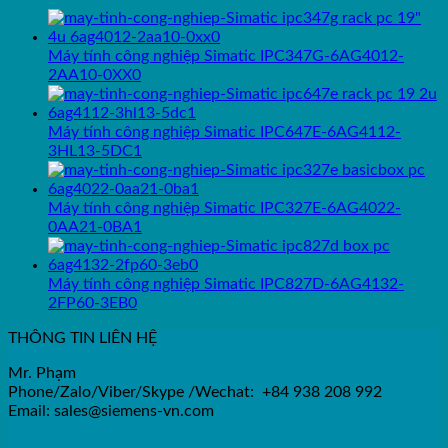
Máy tính công nghiệp Simatic IPC347G-6AG4012-
2AA10-0XX0
Máy tính công nghiệp Simatic IPC647E-6AG4112-
3HL13-5DC1
Máy tính công nghiệp Simatic IPC327E-6AG4022-
0AA21-0BA1
Máy tính công nghiệp Simatic IPC827D-6AG4132-
2FP60-3EB0
THÔNG TIN LIÊN HỆ
Mr. Phạm
Phone/Zalo/Viber/Skype /Wechat: +84 938 208 992
Email: sales@siemens-vn.com