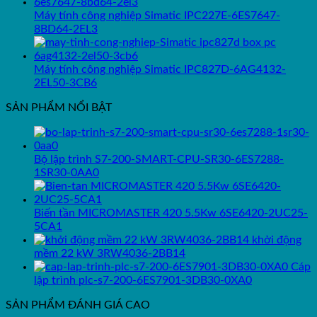
Máy tính công nghiệp Simatic IPC227E-6ES7647-
8BD64-2EL3
Máy tính công nghiệp Simatic IPC827D-6AG4132-
2EL50-3CB6
SẢN PHẨM NỔI BẬT
Bộ lập trình S7-200-SMART-CPU-SR30-6ES7288-
1SR30-0AA0
Biến tần MICROMASTER 420 5.5Kw 6SE6420-2UC25-
5CA1
khởi động
mềm 22 kW 3RW4036-2BB14
Cáp
lập trình plc-s7-200-6ES7901-3DB30-0XA0
SẢN PHẨM ĐÁNH GIÁ CAO