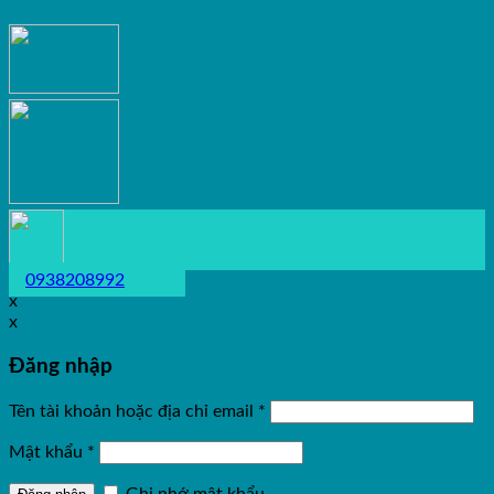
0938208992
x
x
Đăng nhập
Tên tài khoản hoặc địa chỉ email
*
Mật khẩu
*
Ghi nhớ mật khẩu