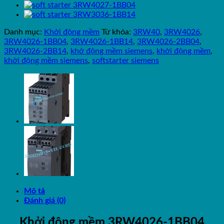
Danh mục:
Khởi động mềm
Từ khóa:
3RW40
,
3RW4026
,
3RW4026-1BB04
,
3RW4026-1BB14
,
3RW4026-2BB04
,
3RW4026-2BB14
,
khở động mềm siemens
,
khởi động mềm
,
khởi động mềm siemens
,
softstarter siemens
Mô tả
Đánh giá (0)
Khởi động mềm 3RW4026-1BB04