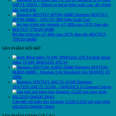
Siemens 1FK7060-
5AF71-1DH3 – Động cơ servo hiệu suất cao, độ chính
xác vượt trội
Siemens 6ES7317-
6FF04-0AB0 – CPU S7-300 Hiệu Suất Cao
Bộ lập trình plc-s7-300-cpu-317t-3pn-dp-6ES7317-
7TK10-0AB0
SẢN PHẨM NỔI BẬT
khởi động
mềm 75 kW 3RW5235-6TC14
Siemens 6ES7134-
4LB02-0AB0 – Module 2 AI Standard cho SIMATIC ET
200S
Siemens
1FK7101‑2AC71‑1CH0 – SIMOTICS S Compact Servo
Cáp kết nối biến tần Sinamic G120 G110 với máy tính
6SL3255-0AA00-2AA1
SẢN PHẨM ĐÁNH GIÁ CAO