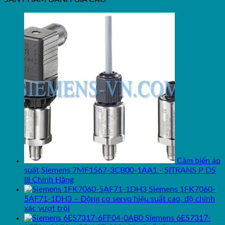
Cảm biến áp
suất Siemens 7MF1567-3CB00-1AA1 - SITRANS P DS
III Chính Hãng
Siemens 1FK7060-
5AF71-1DH3 – Động cơ servo hiệu suất cao, độ chính
xác vượt trội
Siemens 6ES7317-