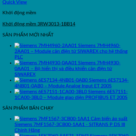
Quick View
Khởi động mềm
Khởi động mềm 3RW3013-1BB14
SẢN PHẨM MỚI NHẤT
Siemens 7MH4960-
2AA01 – Module cân điện tử SIWAREX cho hệ thống
PLC
Siemens 7MH4930-
0AA01 – Bộ hiển thị và điều khiển cân điện tử
SIWAREX
Siemens 6ES7134-
4NB01-0AB0 – Module Analog Input ET 200S
Siemens 6ES7151-
1CA00-3BL0 – Module giao diện PROFIBUS ET 200S
SẢN PHẨM BÁN CHẠY
Cảm biến áp suất
Siemens 7MF1567-3CB00-1AA1 - SITRANS P DS III
Chính Hãng