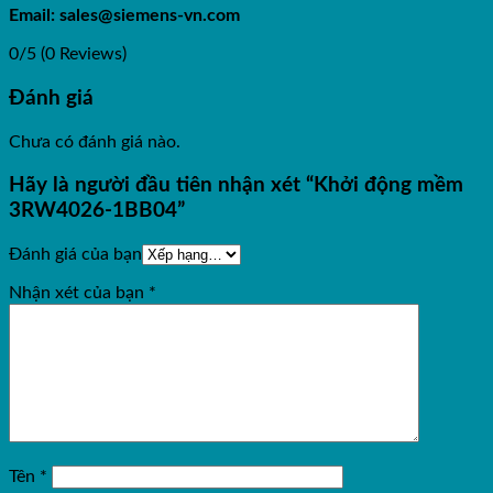
Email: sales@siemens-vn.com
0/5
(0 Reviews)
Đánh giá
Chưa có đánh giá nào.
Hãy là người đầu tiên nhận xét “Khởi động mềm
3RW4026-1BB04”
Đánh giá của bạn
Nhận xét của bạn
*
Tên
*