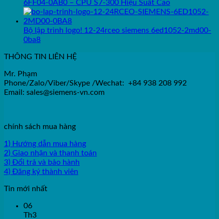
6FF04-0AB0 – CPU S7-300 Hiệu Suất Cao
Bộ lập trình logo! 12-24rceo siemens 6ed1052-2md00-
0ba8
THÔNG TIN LIÊN HỆ
Mr. Phạm
Phone/Zalo/Viber/Skype /Wechat: +84 938 208 992
Email: sales@siemens-vn.com
chính sách mua hàng
1) Hướng dẫn mua hàng
2) Giao nhận và thanh toán
3) Đổi trả và bảo hành
4) Đăng ký thành viên
Tin mới nhất
06
Th3