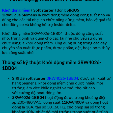
Khởi động mềm
(
Soft starter
) dòng
SIRIUS
3RW3
của
Siemens
là khởi động mềm dòng công suất nhỏ và
dùng cho các tải nhẹ, có chức năng dừng mềm, bảo vệ quá tải
cho động cơ và không hỗ trợ inside-delta.
Khởi động mềm 3RW4026-1BB04: thuộc dòng công suất
nhỏ, trung bình và dùng cho các tải nhẹ chủ yếu sử dụng
chức năng là khởi động mềm. Ứng dụng dùng trong các dây
chuyền sản xuất thực phẩm, dược phẩm, dệt, hoặc bơm thủy
lực công suất nhỏ…
Thông số kỹ thuật Khởi động mềm 3RW4026-
1BB04
SIRIUS soft starter
3RW4026-1BB04
:
được sản xuất từ
hãng Siemens, khởi động mềm chịu được nhiều môi
trường làm việc khắc nghiệt và tuổi thọ rất cao
với cường độ hoạt động lớn.
3RW4026-1BB04
hoạt động được trong khoảng điện
áp 200-480 VAC, công suất
11KW/400V
và dòng hoạt
động là 38A, tần số 50…60 HZ cho phép sai số trong
khoảng 10%, nhiệt độ môi trường trong suốt quá trình