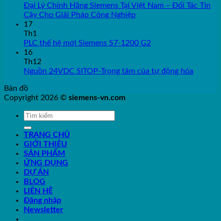
Đại Lý Chính Hãng Siemens Tại Việt Nam – Đối Tác Tin
Cậy Cho Giải Pháp Công Nghiệp
17
Th1
PLC thế hệ mới Siemens S7-1200 G2
16
Th12
Nguồn 24VDC SITOP-Trọng tâm của tự động hóa
Bản đồ
Copyright 2026 ©
siemens-vn.com
TRANG CHỦ
GIỚI THIỆU
SẢN PHẨM
ỨNG DỤNG
DỰ ÁN
BLOG
LIÊN HỆ
Đăng nhập
Newsletter