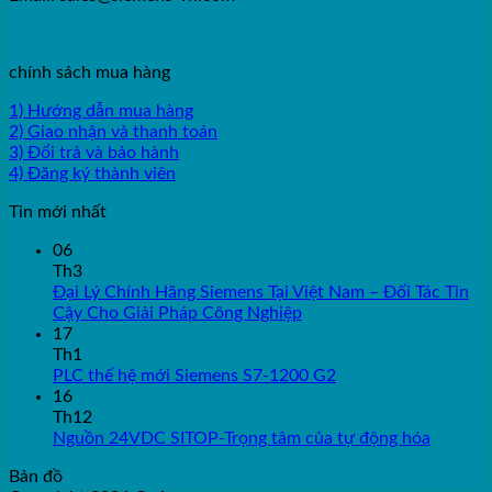
chính sách mua hàng
1) Hướng dẫn mua hàng
2) Giao nhận và thanh toán
3) Đổi trả và bảo hành
4) Đăng ký thành viên
Tin mới nhất
06
Th3
Đại Lý Chính Hãng Siemens Tại Việt Nam – Đối Tác Tin
Cậy Cho Giải Pháp Công Nghiệp
17
Th1
PLC thế hệ mới Siemens S7-1200 G2
16
Th12
Nguồn 24VDC SITOP-Trọng tâm của tự động hóa
Bản đồ