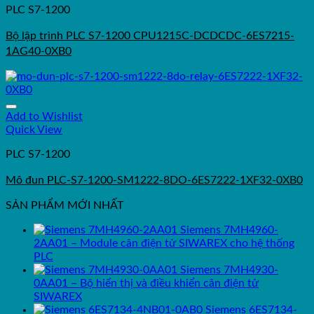
PLC S7-1200
Bộ lập trình PLC S7-1200 CPU1215C-DCDCDC-6ES7215-
1AG40-0XB0
Add to Wishlist
Quick View
PLC S7-1200
Mô đun PLC-S7-1200-SM1222-8DO-6ES7222-1XF32-0XB0
SẢN PHẨM MỚI NHẤT
Siemens 7MH4960-
2AA01 – Module cân điện tử SIWAREX cho hệ thống
PLC
Siemens 7MH4930-
0AA01 – Bộ hiển thị và điều khiển cân điện tử
SIWAREX
Siemens 6ES7134-