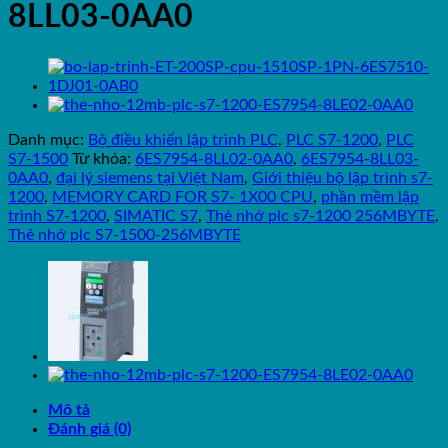
8LL03-0AA0
Danh mục:
Bộ điều khiển lập trình PLC
,
PLC S7-1200
,
PLC
S7-1500
Từ khóa:
6ES7954-8LL02-0AA0
,
6ES7954-8LL03-
0AA0
,
đại lý siemens tại Việt Nam
,
Giới thiệu bộ lập trình s7-
1200
,
MEMORY CARD FOR S7- 1X00 CPU
,
phần mềm lập
trình S7-1200
,
SIMATIC S7
,
Thẻ nhớ plc s7-1200 256MBYTE
,
Thẻ nhớ plc S7-1500-256MBYTE
Mô tả
Đánh giá (0)