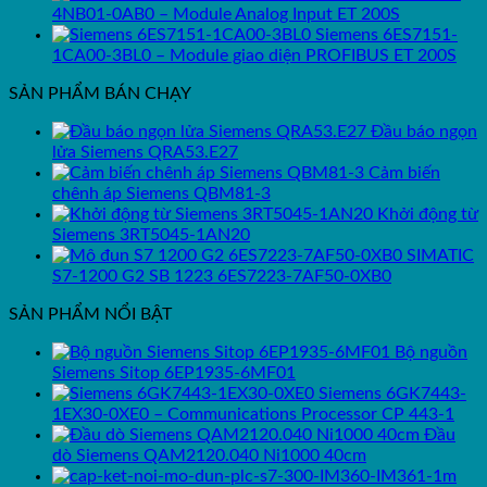
4NB01-0AB0 – Module Analog Input ET 200S
Siemens 6ES7151-
1CA00-3BL0 – Module giao diện PROFIBUS ET 200S
SẢN PHẨM BÁN CHẠY
Đầu báo ngọn
lửa Siemens QRA53.E27
Cảm biến
chênh áp Siemens QBM81-3
Khởi động từ
Siemens 3RT5045-1AN20
SIMATIC
S7-1200 G2 SB 1223 6ES7223-7AF50-0XB0
SẢN PHẨM NỔI BẬT
Bộ nguồn
Siemens Sitop 6EP1935-6MF01
Siemens 6GK7443-
1EX30-0XE0 – Communications Processor CP 443-1
Đầu
dò Siemens QAM2120.040 Ni1000 40cm