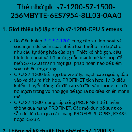
Thẻ nhớ plc s7-1200-S7-1500-
256MBYTE-6ES7954-8LL03-0AA0
1. Giới thiệu bộ lập trình s7-1200-CPU Siemens
Bộ điều khiển
PLC S7-1200
cung cấp sự linh hoạt và
sức mạnh để kiểm soát nhiều loại thiết bị hỗ trợ cho
nhu cầu tự động hóa của bạn. Thiết kế nhỏ gọn, cấu
hình linh hoạt và bộ hướng dẫn mạnh mẽ kết hợp để
biến S7-1200 thành một giải pháp hoàn hảo để kiểm
soát nhiều ứng dụng.
CPU S7-1200 kết hợp bộ vi xử lý, mạch cấp nguồn, đầu
vào và đầu ra tích hợp, PROFINET tích hợp, I / O điều
khiển chuyển động tốc độ cao và đầu vào tương tự trên
bo mạch trong vỏ nhỏ gọn để tạo ra bộ điều khiển mạnh
mẽ.
CPU S7-1200 cung cấp cổng PROFINET để truyền
thông qua mạng PROFINET. Các mô-đun bổ sung có
sẵn để liên lạc qua các mạng PROFIBUS, GPRS, RS485
hoặc RS232.
2. Thông số kỹ thuật Thẻ nhớ plc s7-1200-S7-