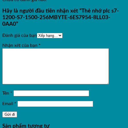
Hãy là người đầu tiên nhận xét “Thẻ nhớ plc s7-
1200-S7-1500-256MBYTE-6ES7954-8LL03-
0AA0”
Đánh giá của bạn
Nhận xét của bạn
*
Tên
*
Email
*
Sản phẩm tương tự