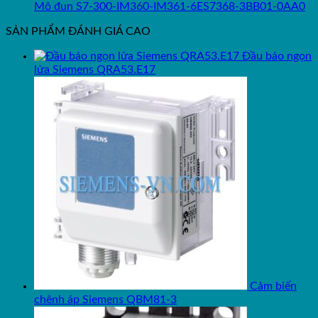
Mô đun S7-300-IM360-IM361-6ES7368-3BB01-0AA0
SẢN PHẨM ĐÁNH GIÁ CAO
Đầu báo ngọn
lửa Siemens QRA53.E17
Cảm biến
chênh áp Siemens QBM81-3