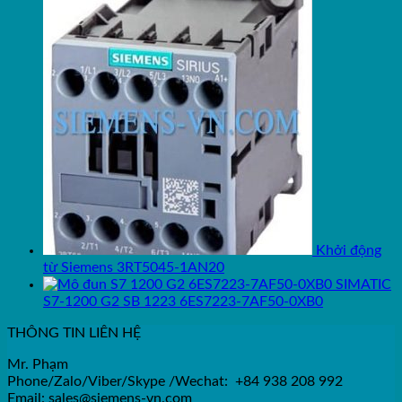
Khởi động
từ Siemens 3RT5045-1AN20
SIMATIC
S7-1200 G2 SB 1223 6ES7223-7AF50-0XB0
THÔNG TIN LIÊN HỆ
Mr. Phạm
Phone/Zalo/Viber/Skype /Wechat: +84 938 208 992
Email: sales@siemens-vn.com