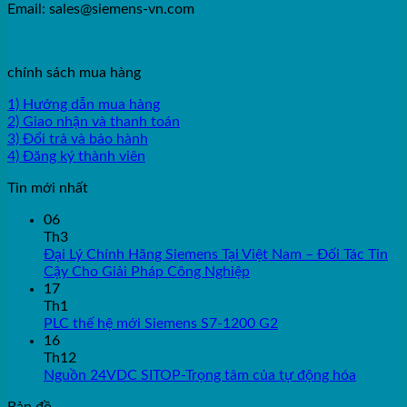
Email: sales@siemens-vn.com
chính sách mua hàng
1) Hướng dẫn mua hàng
2) Giao nhận và thanh toán
3) Đổi trả và bảo hành
4) Đăng ký thành viên
Tin mới nhất
06
Th3
Đại Lý Chính Hãng Siemens Tại Việt Nam – Đối Tác Tin
Cậy Cho Giải Pháp Công Nghiệp
17
Th1
PLC thế hệ mới Siemens S7-1200 G2
16
Th12
Nguồn 24VDC SITOP-Trọng tâm của tự động hóa
Bản đồ