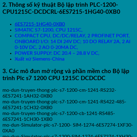
2. Thông số kỹ thuật Bộ lập trình PLC-1200-
CPU1215C-DCDCRL-6ES7215-1HG40-0XB0
6ES7215-1HG40-0XB0
SIMATIC S7-1200, CPU 1215C,
COMPACT CPU, DC/DC/RELAY, 2 PROFINET PORT,
ONBOARD I/O: 14 DI 24V DC; 10 DO RELAY 2A, 2 AI
0-10V DC, 2 AO 0-20MA DC,
POWER SUPPLY: DC 20.4 – 28.8 V DC,
Xuất xứ Siemens-China
3. Các mô đun mở rộng và phần mềm cho Bộ lập
trình Plc s7 1200 CPU 1215C DCDCDC
mo-dun-truyen-thong-plc-s7-1200-cm-1241-RS232-
6ES7241-1AH32-0XB0
mo-dun-truyen-thong-plc-s7-1200-cm-1241-RS422-485-
6ES7241-1CH32-0XB0
mo-dun-truyen-thong-plc-s7-1200-cb-1241-RS485-
6ES7241-1CH30-1XB0
mo-dun-Simulator-plc-s7-1200- SIM-1274-6ES7274-1XF30-
0XA0
mo-dun-Simulator-plc-s7-1200-SIM-1274-6ES7274-1XH30-