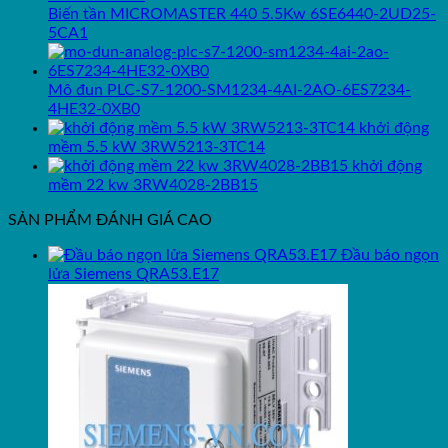
Biến tần MICROMASTER 440 5.5Kw 6SE6440-2UD25-
5CA1
Mô đun PLC-S7-1200-SM1234-4AI-2AO-6ES7234-
4HE32-0XB0
khởi động
mềm 5.5 kW 3RW5213-3TC14
khởi động
mềm 22 kw 3RW4028-2BB15
SẢN PHẨM ĐÁNH GIÁ CAO
Đầu báo ngọn
lửa Siemens QRA53.E17