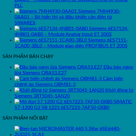
PLC
Siemens 7MH4930-
0AA01 – Bộ hiển thị và điều khiển cân điện tử
SIWAREX
Siemens 6ES7134-
4NB01-0AB0 – Module Analog Input ET 200S
Siemens 6ES7151-
1CA00-3BL0 – Module giao diện PROFIBUS ET 200S
SẢN PHẨM BÁN CHẠY
Đầu báo ngọn
lửa Siemens QRA53.E27
Cảm biến
chênh áp Siemens QBM81-3
Khởi động từ
Siemens 3RT5045-1AN20
SIMATIC
S7-1200 G2 SB 1223 6ES7223-7AF50-0XB0
SẢN PHẨM NỔI BẬT