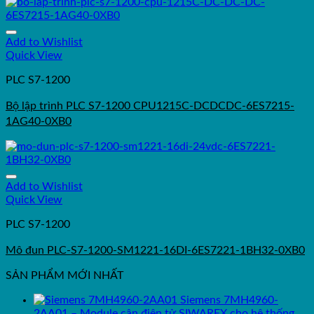
Add to Wishlist
Quick View
PLC S7-1200
Bộ lập trình PLC S7-1200 CPU1215C-DCDCDC-6ES7215-
1AG40-0XB0
Add to Wishlist
Quick View
PLC S7-1200
Mô đun PLC-S7-1200-SM1221-16DI-6ES7221-1BH32-0XB0
SẢN PHẨM MỚI NHẤT
Siemens 7MH4960-
2AA01 – Module cân điện tử SIWAREX cho hệ thống