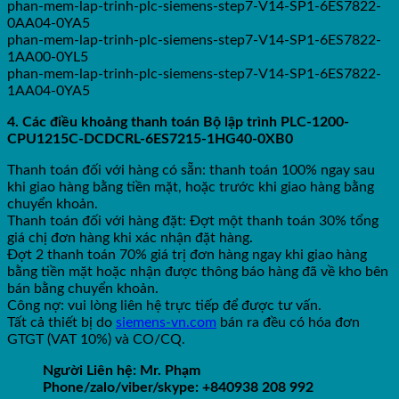
phan-mem-lap-trinh-plc-siemens-step7-V14-SP1-6ES7822-
0AA04-0YA5
phan-mem-lap-trinh-plc-siemens-step7-V14-SP1-6ES7822-
1AA00-0YL5
phan-mem-lap-trinh-plc-siemens-step7-V14-SP1-6ES7822-
1AA04-0YA5
4. Các điều khoảng thanh toán Bộ lập trình PLC-1200-
CPU1215C-DCDCRL-6ES7215-1HG40-0XB0
Thanh toán đối với hàng có sẵn: thanh toán 100% ngay sau
khi giao hàng bằng tiền mặt, hoặc trước khi giao hàng bằng
chuyển khoản.
Thanh toán đối với hàng đặt: Đợt một thanh toán 30% tổng
giá chị đơn hàng khi xác nhận đặt hàng.
Đợt 2 thanh toán 70% giá trị đơn hàng ngay khi giao hàng
bằng tiền mặt hoặc nhận được thông báo hàng đã về kho bên
bán bằng chuyển khoản.
Công nợ: vui lòng liên hệ trực tiếp để được tư vấn.
Tất cả thiết bị do
siemens-vn.com
bán ra đều có hóa đơn
GTGT (VAT 10%) và CO/CQ.
Người Liên hệ: Mr. Phạm
Phone/zalo/viber/skype: +840938 208 992