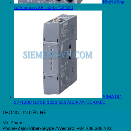
Khởi động
từ Siemens 3RT5045-1AN20
SIMATIC
S7-1200 G2 SB 1223 6ES7223-7AF50-0XB0
THÔNG TIN LIÊN HỆ
Mr. Phạm
Phone/Zalo/Viber/Skype /Wechat: +84 938 208 992