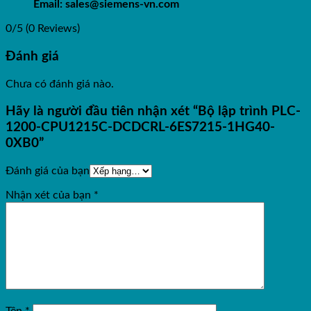
Email: sales@siemens-vn.com
0/5
(0 Reviews)
Đánh giá
Chưa có đánh giá nào.
Hãy là người đầu tiên nhận xét “Bộ lập trình PLC-
1200-CPU1215C-DCDCRL-6ES7215-1HG40-
0XB0”
Đánh giá của bạn
Nhận xét của bạn
*