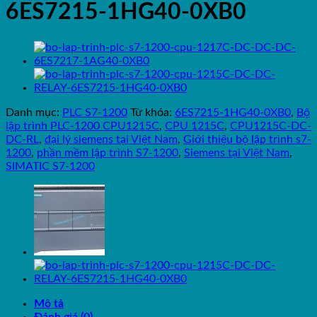
6ES7215-1HG40-0XB0
Danh mục:
PLC S7-1200
Từ khóa:
6ES7215-1HG40-0XB0
,
Bộ
lập trình PLC-1200 CPU1215C
,
CPU 1215C
,
CPU1215C-DC-
DC-RL
,
đại lý siemens tại Việt Nam
,
Giới thiệu bộ lập trình s7-
1200
,
phần mềm lập trình S7-1200
,
Siemens tại Việt Nam
,
SIMATIC S7-1200
Mô tả
Đánh giá (0)