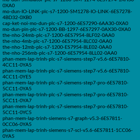
0XA0
mo-dun-IO-LINK-plc-s7-1200-SM1278-IO-LINK-6ES7278-
4BD32-0XB0
cap-ket-noi-mo-dun-plc-s7-1200-6ES7290-6AA30-0XA0
mo-dun-pin-plc-s7-1200-BB-1297-6ES7297-0AX30-0XA0
the-nho-24mb-plc-s7-1200-6ES7954-8LF02-0AA0
the-nho-4mb-plc-s7-1200-6ES7954-8LC02-0AA0
the-nho-12mb-plc-s7-1200-ES7954-8LE02-0AA0
the-nho-256mb-plc-s7-1200-6ES7954-8LL02-0AA0
phan-mem-lap-trinh-plc-s7-siemens-step7-v5.6-6ES7810-
4CC11-0YA5
phan-mem-lap-trinh-plc-s7-siemens-step7-v5.6-6ES7810-
4CC11-0YE5
phan-mem-lap-trinh-plc-s7-siemens-step7-pro-6ES7810-
5CC11-0YA5
phan-mem-lap-trinh-plc-s7-siemens-step7-pro-6ES7810-
5CC11-0YA7
phan-mem-lap-trinh-plc-s7-siemens-step7-pro-6ES7810-
5CC11-0YC5
phan-mem-lap-trinh-siemens-s7-graph-v5.3-6ES7811-
0CC06-0YA5
phan-mem-lap-trinh-siemens-s7-scl-v5.6-6ES7811-1CC06-
0YA5