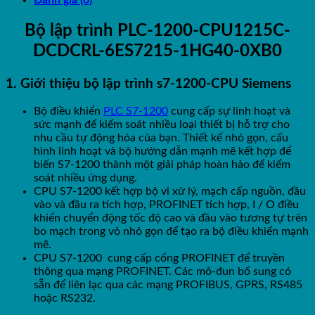
Bộ lập trình PLC-1200-CPU1215C-
DCDCRL-6ES7215-1HG40-0XB0
1. Giới thiệu bộ lập trình s7-1200-CPU Siemens
Bộ điều khiển
PLC S7-1200
cung cấp sự linh hoạt và
sức mạnh để kiểm soát nhiều loại thiết bị hỗ trợ cho
nhu cầu tự động hóa của bạn. Thiết kế nhỏ gọn, cấu
hình linh hoạt và bộ hướng dẫn mạnh mẽ kết hợp để
biến S7-1200 thành một giải pháp hoàn hảo để kiểm
soát nhiều ứng dụng.
CPU S7-1200 kết hợp bộ vi xử lý, mạch cấp nguồn, đầu
vào và đầu ra tích hợp, PROFINET tích hợp, I / O điều
khiển chuyển động tốc độ cao và đầu vào tương tự trên
bo mạch trong vỏ nhỏ gọn để tạo ra bộ điều khiển mạnh
mẽ.
CPU S7-1200 cung cấp cổng PROFINET để truyền
thông qua mạng PROFINET. Các mô-đun bổ sung có
sẵn để liên lạc qua các mạng PROFIBUS, GPRS, RS485
hoặc RS232.