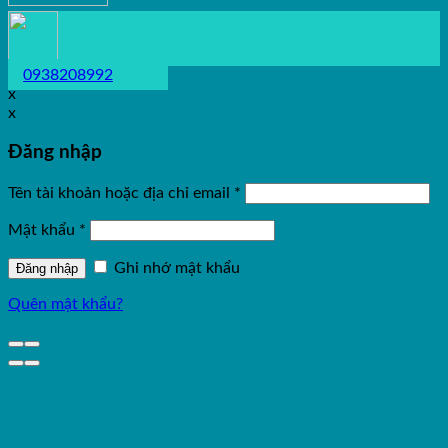
0938208992
x
x
Đăng nhập
Tên tài khoản hoặc địa chỉ email
*
Mật khẩu
*
Ghi nhớ mật khẩu
Đăng nhập
Quên mật khẩu?