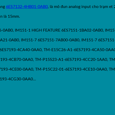
hàng
6ES7132-4HB01-0AB0
, là mô đun analog input cho trạm et 
un là 15mm.
06-0AB0, IM151-1 HIGH FEATURE 6ES7151-1BA02-0AB0, IM15
A21-0AB0, IM151-7 6ES7151-7AB00-0AB0, IM151-7 6ES7151
6-A1-6ES7193-4CA40-0AA0, TM-E15C26-A1-6ES7193-4CA50-0A
193-4CB70-0AA0, TM-P15S23-A1-6ES7193-4CC20-1AA0, T
193-4CE00-0AA0, TM-P15C22-01-6ES7193-4CE10-0AA0, TM
7193-4CG30-0AA0…