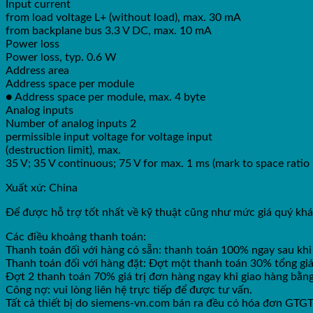
Input current
from load voltage L+ (without load), max. 30 mA
from backplane bus 3.3 V DC, max. 10 mA
Power loss
Power loss, typ. 0.6 W
Address area
Address space per module
● Address space per module, max. 4 byte
Analog inputs
Number of analog inputs 2
permissible input voltage for voltage input
(destruction limit), max.
35 V; 35 V continuous; 75 V for max. 1 ms (mark to space ratio 
Xuất xứ: China
Để được hỗ trợ tốt nhất về kỹ thuật cũng như mức giá quý khá
Các điều khoảng thanh toán:
Thanh toán đối với hàng có sẵn: thanh toán 100% ngay sau khi
Thanh toán đối với hàng đặt: Đợt một thanh toán 30% tổng giá
Đợt 2 thanh toán 70% giá trị đơn hàng ngay khi giao hàng bằ
Công nợ: vui lòng liên hệ trực tiếp để được tư vấn.
Tất cả thiết bị do siemens-vn.com bán ra đều có hóa đơn GT