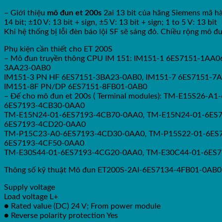
– Giới thiệu
mô đun et 200s
2ai 13 bit của hãng Siemens mã 
14 bit; ±10 V: 13 bit + sign, ±5 V: 13 bit + sign; 1 to 5 V: 13 bit
Khi hệ thống bị lỗi đèn báo lội SF sẽ sáng đỏ. Chiều rộng mô đ
Phụ kiện cần thiết cho ET 200S
– Mô đun truyền thông CPU IM 151: IM151-1 6ES7151-1AA
3AA23-0AB0
IM151-3 PN HF 6ES7151-3BA23-0AB0, IM151-7 6ES7151-7A
IM151-8F PN/DP 6ES7151-8FB01-0AB0
– Đế cho mô đun et 200s ( Terminal modules): TM-E15S2
6ES7193-4CB30-0AA0
TM-E15N24-01-6ES7193-4CB70-0AA0, TM-E15N24-01-6ES7
6ES7193-4CD20-0AA0
TM-P15C23-A0-6ES7193-4CD30-0AA0, TM-P15S22-01-6ES7
6ES7193-4CF50-0AA0
TM-E30S44-01-6ES7193-4CG20-0AA0, TM-E30C44-01-6ES
Thông số kỹ thuật Mô đun ET200S-2AI-6ES7134-4FB01-0AB0
Supply voltage
Load voltage L+
● Rated value (DC) 24 V; From power module
● Reverse polarity protection Yes