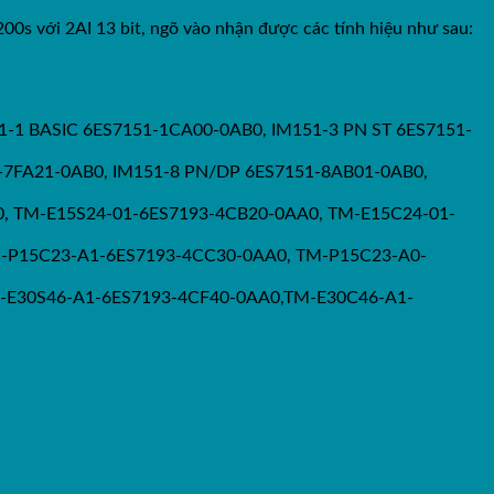
200s với 2AI 13 bit, ngõ vào nhận được các tính hiệu như sau:
1-1 BASIC 6ES7151-1CA00-0AB0, IM151-3 PN ST 6ES7151-
-7FA21-0AB0, IM151-8 PN/DP 6ES7151-8AB01-0AB0,
A0, TM-E15S24-01-6ES7193-4CB20-0AA0, TM-E15C24-01-
M-P15C23-A1-6ES7193-4CC30-0AA0, TM-P15C23-A0-
-E30S46-A1-6ES7193-4CF40-0AA0,TM-E30C46-A1-