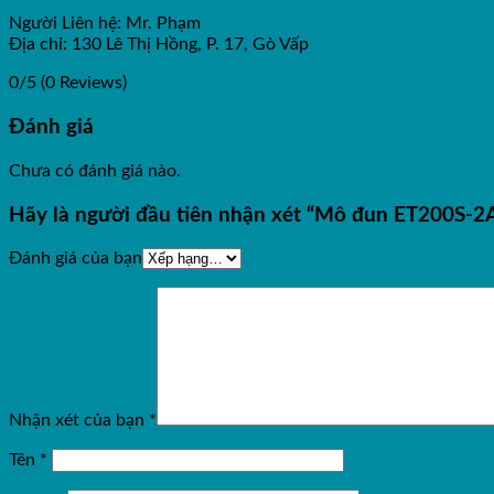
Người Liên hệ: Mr. Phạm
Địa chỉ: 130 Lê Thị Hồng, P. 17, Gò Vấp
0/5
(0 Reviews)
Đánh giá
Chưa có đánh giá nào.
Hãy là người đầu tiên nhận xét “Mô đun ET200S-
Đánh giá của bạn
Nhận xét của bạn
*
Tên
*