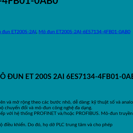
4-4FB01-0AB0
 đun ET200S-2AI
,
Mô đun ET200S-2AI-6ES7134-4FB01-0AB0
Ô ĐUN ET 200S 2AI 6ES7134-4FB01-0A
lên và mở rộng theo các bước nhỏ, dễ dàng: kỹ thuật số và ana
ố bộ chuyển đổi và mô-đun công nghệ đa dạng.
 tiếp với hệ thống PROFINET và/hoặc PROFIBUS. Mô-đun truyền
bộ điều khiển. Do đó, họ dỡ PLC trung tâm và cho phép