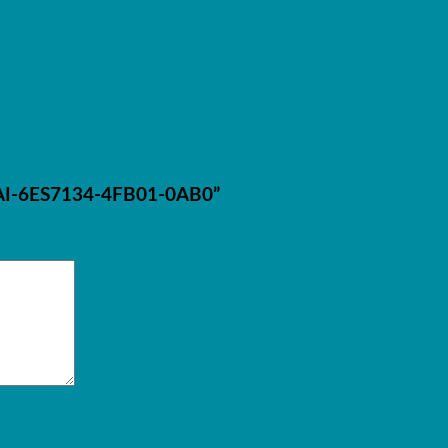
2AI-6ES7134-4FB01-0AB0”