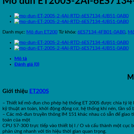
Mô đun ET200S-2AI-6ES713
Danh mục:
Mô đun ET200
Từ khóa:
6ES7134-4FB01-0AB0
,
Mô
Mô tả
Đánh giá (0)
M
Giới thiệu
ET200S
– Thiết kế mô-đun cho phép hệ thống ET 200S được chia tỷ lệ 
kỹ thuật an toàn, khởi động động cơ, hệ thống khí nén, tần s
– Các mô-đun truyền thông IM 151 khác nhau có sẵn để giao
toán của một
CPU S7-300 trực tiếp vào thiết bị I / O và cấu thành một cục 
phản ứng nhanh với tín hiệu thời gian quan trọng.