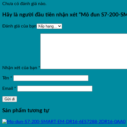
Chưa có đánh giá nào.
Hãy là người đầu tiên nhận xét “Mô đun S7-2
Đánh giá của bạn
Nhận xét của bạn
*
Tên
*
Email
*
Sản phẩm tương tự