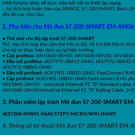
HMI Simatic khác để thực hiện kết nối và thiết lập mạng.
– Sự tích hợp hoàn hảo của SIMATIC S7-200 SMART, Basic LIN
đầy đủ các nhu cầu.
2. Phụ kiện cho Mô đun S7-200-SMART-EM-AM0
• Thẻ nhớ cho Bộ lập trình S7-200-SMART
PLC này tích hợp khe cắm thẻ Micro SD, hỗ trợ thẻ Micro SD t
cho kỹ sư thực hiện dịch vụ tại hiện trường.
•
Cáp profibus
: 6XV1830-0EH10, 6XV1830-0EN20, 6XV1830
•
Đầu nối profibus
: 6ES7972-0BA12-0XA0, 6ES7972-0BA42-
6ES7972-0BB61-0XA0
•
Đầu nối profinet:
6GK1901-1BB10-2AA0 -FastConnect RJ45 
•
Cáp profinet
: 6GK1901-1BB20-2AA0-FastConnect RJ45 plug
6XV1840-2AH10 – Industrial Ethernet FC TP Standard cable, 
6XV1840-3AH10 Industrial Ethernet FC TP Trailing Cable, 2×2
3. Phần mềm lập trình Mô đun S7-200-SMART-
6ES7288-8SW01-0AA0 STEP7‐MICRO/WIN SMART
4. Thông số kỹ thuật Mô đun S7-200-SMART-E