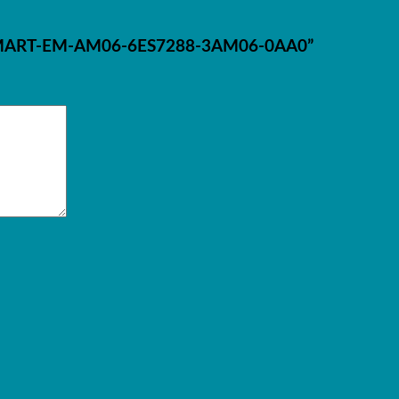
00-SMART-EM-AM06-6ES7288-3AM06-0AA0”