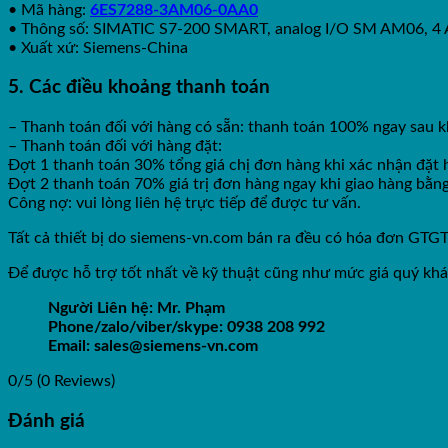
• Mã hàng:
6ES7288-3AM06-0AA0
• Thông số: SIMATIC S7-200 SMART, analog I/O SM AM06, 4 AI/2 
• Xuất xứ: Siemens-China
5. Các điều khoảng thanh toán
– Thanh toán đối với hàng có sẵn: thanh toán 100% ngay sau k
– Thanh toán đối với hàng đặt:
Đợt 1 thanh toán 30% tổng giá chị đơn hàng khi xác nhận đặt 
Đợt 2 thanh toán 70% giá trị đơn hàng ngay khi giao hàng bằ
Công nợ: vui lòng liên hệ trực tiếp để được tư vấn.
Tất cả thiết bị do siemens-vn.com bán ra đều có hóa đơn GTG
Để được hỗ trợ tốt nhất về kỹ thuật cũng như mức giá quý khá
Người Liên hệ: Mr. Phạm
Phone/zalo/viber/skype: 0938 208 992
Email: sales@siemens-vn.com
0/5
(0 Reviews)
Đánh giá