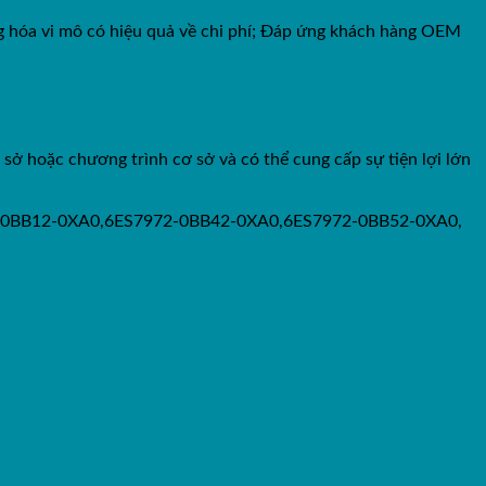
 hóa vi mô có hiệu quả về chi phí; Đáp ứng khách hàng OEM
ở hoặc chương trình cơ sở và có thể cung cấp sự tiện lợi lớn
2-0BB12-0XA0,6ES7972-0BB42-0XA0,6ES7972-0BB52-0XA0,