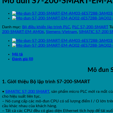
Mô đun S7-200-SMART-EM-
Danh mục:
Bộ điều khiển lập trình PLC
,
PLC S7-200-SMART
T
200-SMART-EM-AM06
,
Siemens-Vietnam
,
SIMATIC S7-200 
Mô tả
Đánh giá (0)
Mô đun 
1. Giới thiệu Bộ lập trình S7-200-SMART
•
SIMATIC S7-200 SMART
, sản phẩm micro PLC mới ra mắt của
cho hiệu suất liên tục.
– Nó cung cấp các mô-đun CPU có số lượng điểm I / O lớn trên
cầu khác nhau của khách hàng.
– Tất cả các CPU đều có giao diện Ethernet tích hợp để tải xu