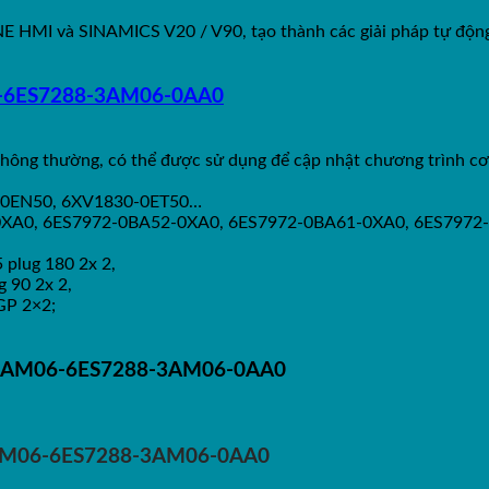
E HMI và SINAMICS V20 / V90, tạo thành các giải pháp tự động
6-6ES7288-3AM06-0AA0
hông thường, có thể được sử dụng để cập nhật chương trình cơ s
-0EN50, 6XV1830-0ET50…
0XA0, 6ES7972-0BA52-0XA0, 6ES7972-0BA61-0XA0, 6ES797
plug 180 2x 2,
 90 2x 2,
GP 2×2;
EM-AM06-6ES7288-3AM06-0AA0
M-AM06-6ES7288-3AM06-0AA0