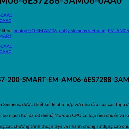
AM06-6ES7288-3AM06-0AA0
ừ khóa:
analog I/O SM AM06
,
dai ly siemens viet nam
,
EM-AM06
SMART
S7-200-SMART-EM-AM06-6ES7288-3A
 Siemens, được thiết kế để phù hợp với nhu cầu của các thị trườ
 bo mạch (tối đa 60 điểm.) Mô-đun CPU có loại tiêu chuẩn và l
ống các chương trình thuận tiện và nhanh chóng sử dụng cáp chu