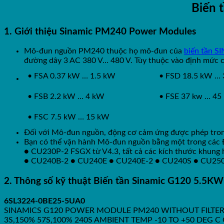
Biến 
1. Giới thiệu Sinamic PM240 Power Modules
Mô-đun nguồn PM240 thuộc họ mô-đun của
biến tần 
đường dây 3 AC 380 V… 480 V. Tùy thuộc vào định mức 
• FSA 0.37 kW … 1.5 kW
• FSD 18.5 kW …
• FSB 2.2 kW … 4 kW
• FSE 37 kw … 45
• FSC 7.5 kW … 15 kW
Đối với Mô-đun nguồn, động cơ cảm ứng được phép tron
Bạn có thể vận hành Mô-đun nguồn bằng một trong các Đ
● CU230P-2 FSGX từ V4.3, tất cả các kích thước khung 
● CU240B-2 ● CU240E ● CU240E-2 ● CU240S ● CU25
2. Thông số kỹ thuật Biến tần Sinamic G120 5.5
6SL3224-0BE25-5UA0
SINAMICS G120 POWER MODULE PM240 WITHOUT FILTER 
3S,150% 57S,100% 240S AMBIENT TEMP -10 TO +50 DEG C