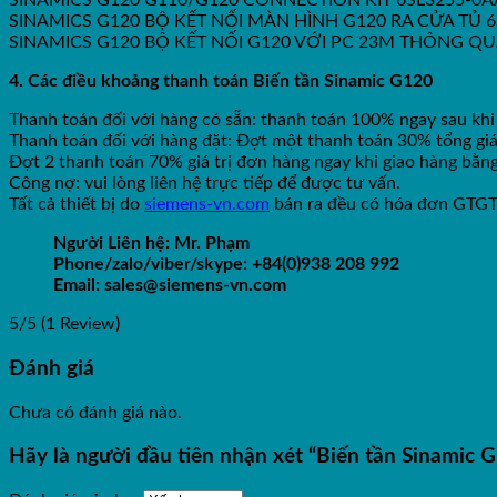
SINAMICS G120 G110/G120 CONNECTION KIT 6SL3255-0
SINAMICS G120 BỘ KẾT NỐI MÀN HÌNH G120 RA CỬA TỦ 6
SINAMICS G120 BỘ KẾT NỐI G120 VỚI PC 23M THÔNG QU
4. Các điều khoảng thanh toán Biến tần Sinamic G120
Thanh toán đối với hàng có sẵn: thanh toán 100% ngay sau khi
Thanh toán đối với hàng đặt: Đợt một thanh toán 30% tổng giá
Đợt 2 thanh toán 70% giá trị đơn hàng ngay khi giao hàng bằ
Công nợ: vui lòng liên hệ trực tiếp để được tư vấn.
Tất cả thiết bị do
siemens-vn.com
bán ra đều có hóa đơn GTG
Người Liên hệ: Mr. Phạm
Phone/zalo/viber/skype: +84(0)938 208 992
Email: sales@siemens-vn.com
5/5
(1 Review)
Đánh giá
Chưa có đánh giá nào.
Hãy là người đầu tiên nhận xét “Biến tần Sinam