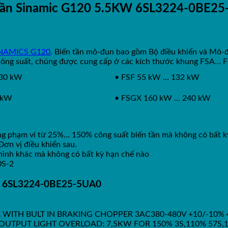
tần Sinamic G120 5.5KW 6SL3224-0BE2
SINAMICS G120
. Biến tần mô-đun bao gồm Bộ điều khiển và Mô
công suất, chúng được cung cấp ở các kích thước khung FSA… 
 30 kW
• FSF 55 kW … 132 kW
 kW
• FSGX 160 kW … 240 kW
g phạm vi từ 25%… 150% công suất biến tần mà không có bất k
ơn vị điều khiển sau.
hình khác mà không có bất kỳ hạn chế nào
0S-2
KW 6SL3224-0BE25-5UA0
WITH BULT IN BRAKING CHOPPER 3AC380-480V +10/-10%
 OUTPUT LIGHT OVERLOAD: 7,5KW FOR 150% 3S,110% 57S,10