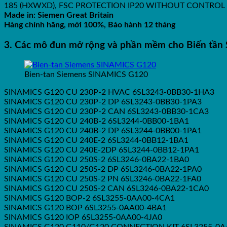
185 (HXWXD), FSC PROTECTION IP20 WITHOUT CONTROL
Made in: Siemen Great Britain
Hàng chính hãng, mới 100%, Bảo hành 12 tháng
3. Các mô đun mở rộng và phần mềm cho Biến tầ
Bien-tan Siemens SINAMICS G120
SINAMICS G120 CU 230P-2 HVAC 6SL3243-0BB30-1HA3
SINAMICS G120 CU 230P-2 DP 6SL3243-0BB30-1PA3
SINAMICS G120 CU 230P-2 CAN 6SL3243-0BB30-1CA3
SINAMICS G120 CU 240B-2 6SL3244-0BB00-1BA1
SINAMICS G120 CU 240B-2 DP 6SL3244-0BB00-1PA1
SINAMICS G120 CU 240E-2 6SL3244-0BB12-1BA1
SINAMICS G120 CU 240E-2DP 6SL3244-0BB12-1PA1
SINAMICS G120 CU 250S-2 6SL3246-0BA22-1BA0
SINAMICS G120 CU 250S-2 DP 6SL3246-0BA22-1PA0
SINAMICS G120 CU 250S-2 PN 6SL3246-0BA22-1FA0
SINAMICS G120 CU 250S-2 CAN 6SL3246-0BA22-1CA0
SINAMICS G120 BOP-2 6SL3255-0AA00-4CA1
SINAMICS G120 BOP 6SL3255-0AA00-4BA1
SINAMICS G120 IOP 6SL3255-0AA00-4JA0