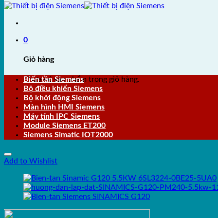
0
Giỏ hàng
Chưa có sản phẩm trong giỏ hàng.
Biến tần Siemens
Bộ điều khiển Siemens
Bộ khởi động Siemens
Màn hình HMI Siemens
Máy tính IPC Siemens
Module Siemens ET200
Siemens Simatic IOT2000
Add to Wishlist