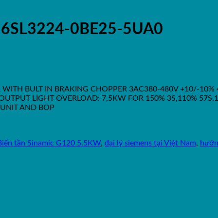
W 6SL3224-0BE25-5UA0
WITH BULT IN BRAKING CHOPPER 3AC380-480V +10/-10%
 OUTPUT LIGHT OVERLOAD: 7,5KW FOR 150% 3S,110% 57S,10
 UNIT AND BOP
Biến tần Sinamic G120 5.5KW
,
đại lý siemens tại Việt Nam
,
hướn