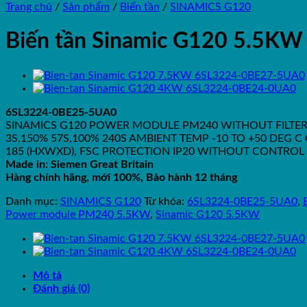
Trang chủ
/
Sản phẩm
/
Biến tần
/
SINAMICS G120
Biến tần Sinamic G120 5.5K
6SL3224-0BE25-5UA0
SINAMICS G120 POWER MODULE PM240 WITHOUT FILTER 
3S,150% 57S,100% 240S AMBIENT TEMP -10 TO +50 DEG C
185 (HXWXD), FSC PROTECTION IP20 WITHOUT CONTROL
Made in: Siemen Great Britain
Hàng chính hãng, mới 100%, Bảo hành 12 tháng
Danh mục:
SINAMICS G120
Từ khóa:
6SL3224-0BE25-5UA0
,
Power module PM240 5.5KW
,
Sinamic G120 5.5KW
Mô tả
Đánh giá (0)