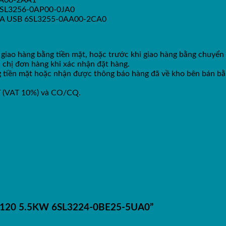
AA00-2AA1
SL3256-0AP00-0JA0
A USB 6SL3255-0AA00-2CA0
 giao hàng bằng tiền mặt, hoặc trước khi giao hàng bằng chuyển
 chị đơn hàng khi xác nhận đặt hàng.
ng tiền mặt hoặc nhận được thông báo hàng đã về kho bên bán b
T (VAT 10%) và CO/CQ.
ic G120 5.5KW 6SL3224-0BE25-5UA0”