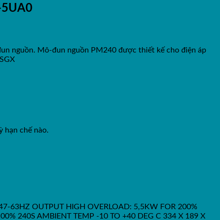
5-5UA0
-đun nguồn. Mô-đun nguồn PM240 được thiết kế cho điện áp
FSGX
ỳ hạn chế nào.
 47-63HZ OUTPUT HIGH OVERLOAD: 5,5KW FOR 200%
0% 240S AMBIENT TEMP -10 TO +40 DEG C 334 X 189 X