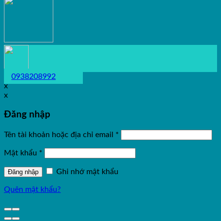
0938208992
x
x
Đăng nhập
Tên tài khoản hoặc địa chỉ email
*
Mật khẩu
*
Ghi nhớ mật khẩu
Đăng nhập
Quên mật khẩu?