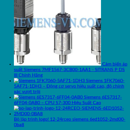
Cảm biến áp
suất Siemens 7MF1567-3CB00-1AA1 - SITRANS P DS
III Chính Hãng
Siemens 1FK7060-
5AF71-1DH3 – Động cơ servo hiệu suất cao, độ chính
xác vượt trội
Siemens 6ES7317-
6FF04-0AB0 – CPU S7-300 Hiệu Suất Cao
Bộ lập trình logo! 12-24rceo siemens 6ed1052-2md00-
0ba8