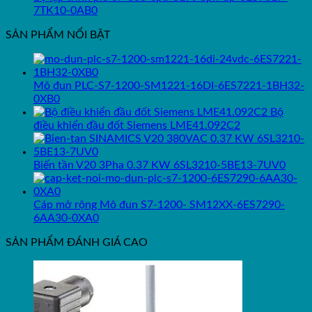
7TK10-0AB0
SẢN PHẨM NỔI BẬT
Mô đun PLC-S7-1200-SM1221-16DI-6ES7221-1BH32-
0XB0
Bộ
điều khiển đầu đốt Siemens LME41.092C2
Biến tần V20 3Pha 0.37 KW 6SL3210-5BE13-7UV0
Cáp mở rộng Mô đun S7-1200- SM12XX-6ES7290-
6AA30-0XA0
SẢN PHẨM ĐÁNH GIÁ CAO