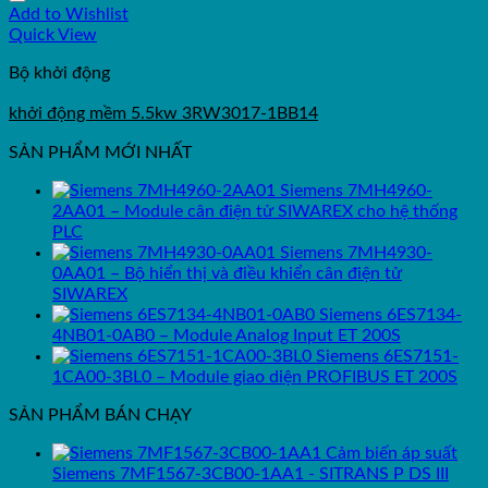
Add to Wishlist
Quick View
Bộ khởi động
khởi động mềm 5.5kw 3RW3017-1BB14
SẢN PHẨM MỚI NHẤT
Siemens 7MH4960-
2AA01 – Module cân điện tử SIWAREX cho hệ thống
PLC
Siemens 7MH4930-
0AA01 – Bộ hiển thị và điều khiển cân điện tử
SIWAREX
Siemens 6ES7134-
4NB01-0AB0 – Module Analog Input ET 200S
Siemens 6ES7151-
1CA00-3BL0 – Module giao diện PROFIBUS ET 200S
SẢN PHẨM BÁN CHẠY
Cảm biến áp suất
Siemens 7MF1567-3CB00-1AA1 - SITRANS P DS III