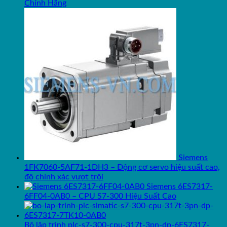
Chính Hãng
Siemens
1FK7060-5AF71-1DH3 – Động cơ servo hiệu suất cao,
độ chính xác vượt trội
Siemens 6ES7317-
6FF04-0AB0 – CPU S7-300 Hiệu Suất Cao
Bộ lập trình plc-s7-300-cpu-317t-3pn-dp-6ES7317-