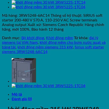
Mã hàng: 3RW5248-6AC14 Thông số kỹ thuật: SIRIUS soft
starter 200-480 V 570 A, 110-250 V AC Screw terminals
Analog output Xuất xứ: Siemens Czech Republic Hàng chính
hãng, mới 100%, Bảo hành 12 tháng
Danh mục:
Bộ khởi động
,
Khởi động mềm
Từ khóa:
đại lý
siemens tại Việt Nam
,
khởi động mềm cho bơm nước quạt và
băng tải
,
khởi động mềm siemens 315 kW
,
Sirius soft starter
siemens 3RW5248-6AC14
Mô tả
Đánh giá (0)