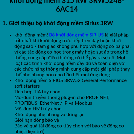
khởi động mềm 315 kW 3RW5248-
6AC14
1. Giới thiệu bộ khởi động mềm Sirius 3RW
khởi động mềm!
Bộ khởi động mềm SIRIUS
là giải pháp
tốt nhất khi khởi động trực tiếp trên dây hoặc khởi
động sao / tam giác không phù hợp với động cơ ba pha,
vì các tác động cơ học trong máy hoặc sụt áp trong hệ
thống cung cấp điện thường có thể gây ra sự cố. Một
loạt các trình khởi động mềm đầy đủ và toàn diện với
các chức năng thông minh cung cấp một giải pháp thay
thế nhẹ nhàng hơn cho hầu hết mọi ứng dụng.
Khởi động mềm SIRIUS 3RW52 General Performance
soft starters
Tích hợp TIA tùy chọn
Mô-đun truyền thông plug-in cho PROFINET,
PROFIBUS, EtherNet / IP và Modbus
Mô-đun HMI tùy chọn
Khởi động nhẹ nhàng và dừng lại
Giới hạn dòng bảo vệ
Bảo vệ quá tải động cơ (tùy chọn với bảo vệ động cơ
nhiệt điện trở)