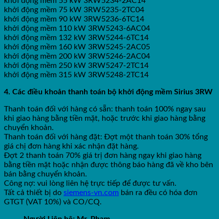
khởi động mềm 55 kW 3RW5234-2AC14
khởi động mềm 75 kW 3RW5235-2TC04
khởi động mềm 90 kW 3RW5236-6TC14
khởi động mềm 110 kW 3RW5243-6AC04
khởi động mềm 132 kW 3RW5244-6TC14
khởi động mềm 160 kW 3RW5245-2AC05
khởi động mềm 200 kW 3RW5246-2AC04
khởi động mềm 250 kW 3RW5247-2TC14
khởi động mềm 315 kW 3RW5248-2TC14
4. Các điều khoản thanh toán bộ khởi động mềm Sirius 3RW
Thanh toán đối với hàng có sẵn: thanh toán 100% ngay sau
khi giao hàng bằng tiền mặt, hoặc trước khi giao hàng bằng
chuyển khoản.
Thanh toán đối với hàng đặt: Đợt một thanh toán 30% tổng
giá chị đơn hàng khi xác nhận đặt hàng.
Đợt 2 thanh toán 70% giá trị đơn hàng ngay khi giao hàng
bằng tiền mặt hoặc nhận được thông báo hàng đã về kho bên
bán bằng chuyển khoản.
Công nợ: vui lòng liên hệ trực tiếp để được tư vấn.
Tất cả thiết bị do
siemens-vn.com
bán ra đều có hóa đơn
GTGT (VAT 10%) và CO/CQ.