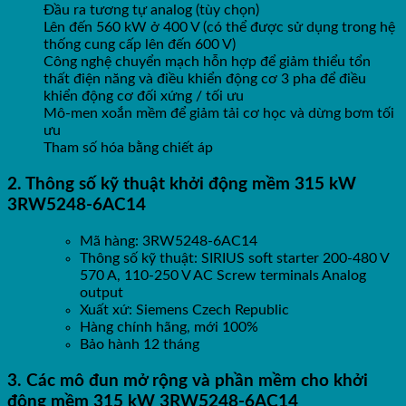
Đầu ra tương tự analog (tùy chọn)
Lên đến 560 kW ở 400 V (có thể được sử dụng trong hệ
thống cung cấp lên đến 600 V)
Công nghệ chuyển mạch hỗn hợp để giảm thiểu tổn
thất điện năng và điều khiển động cơ 3 pha để điều
khiển động cơ đối xứng / tối ưu
Mô-men xoắn mềm để giảm tải cơ học và dừng bơm tối
ưu
Tham số hóa bằng chiết áp
2. Thông số kỹ thuật
khởi động mềm 315 kW
3RW5248-6AC14
Mã hàng: 3RW5248-6AC14
Thông số kỹ thuật: SIRIUS soft starter 200-480 V
570 A, 110-250 V AC Screw terminals Analog
output
Xuất xứ: Siemens Czech Republic
Hàng chính hãng, mới 100%
Bảo hành 12 tháng
3. Các mô đun mở rộng và phần mềm cho
khởi
động mềm 315 kW 3RW5248-6AC14