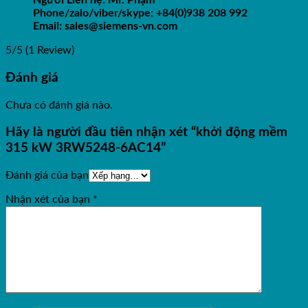
Người Liên hệ: Mr. Phạm
Phone/zalo/viber/skype: +84(0)938 208 992
Email: sales@siemens-vn.com
5/5
(1 Review)
Đánh giá
Chưa có đánh giá nào.
Hãy là người đầu tiên nhận xét “khởi động mềm
315 kW 3RW5248-6AC14”
Đánh giá của bạn
Nhận xét của bạn
*