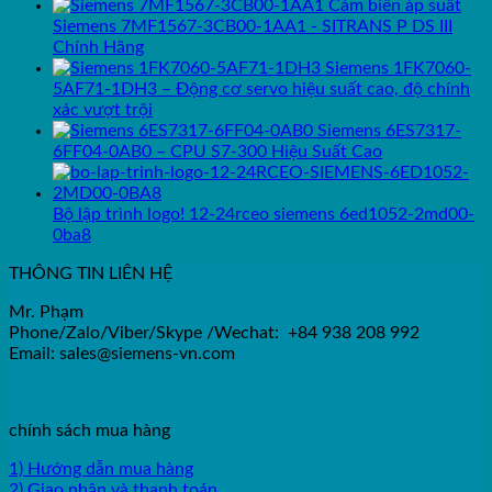
Cảm biến áp suất
Siemens 7MF1567-3CB00-1AA1 - SITRANS P DS III
Chính Hãng
Siemens 1FK7060-
5AF71-1DH3 – Động cơ servo hiệu suất cao, độ chính
xác vượt trội
Siemens 6ES7317-
6FF04-0AB0 – CPU S7-300 Hiệu Suất Cao
Bộ lập trình logo! 12-24rceo siemens 6ed1052-2md00-
0ba8
THÔNG TIN LIÊN HỆ
Mr. Phạm
Phone/Zalo/Viber/Skype /Wechat: +84 938 208 992
Email: sales@siemens-vn.com
chính sách mua hàng
1) Hướng dẫn mua hàng
2) Giao nhận và thanh toán