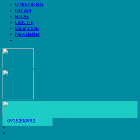
ỨNG DỤNG
DỰ ÁN
BLOG
LIÊN HỆ
Đăng nhập
Newsletter
0938208992
x
x