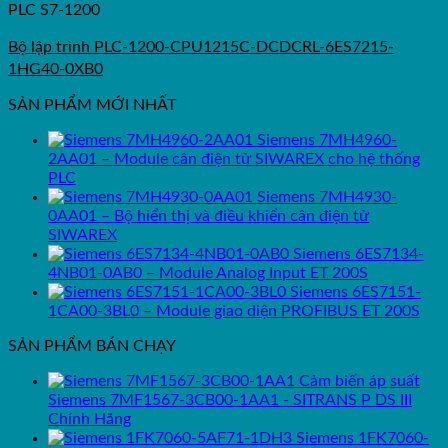
PLC S7-1200
Bộ lập trình PLC-1200-CPU1215C-DCDCRL-6ES7215-
1HG40-0XB0
SẢN PHẨM MỚI NHẤT
Siemens 7MH4960-
2AA01 – Module cân điện tử SIWAREX cho hệ thống
PLC
Siemens 7MH4930-
0AA01 – Bộ hiển thị và điều khiển cân điện tử
SIWAREX
Siemens 6ES7134-
4NB01-0AB0 – Module Analog Input ET 200S
Siemens 6ES7151-
1CA00-3BL0 – Module giao diện PROFIBUS ET 200S
SẢN PHẨM BÁN CHẠY
Cảm biến áp suất
Siemens 7MF1567-3CB00-1AA1 - SITRANS P DS III
Chính Hãng
Siemens 1FK7060-