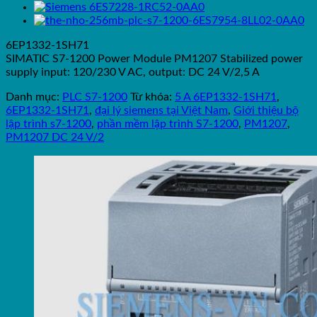
6EP1332-1SH71
SIMATIC S7-1200 Power Module PM1207 Stabilized power
supply input: 120/230 V AC, output: DC 24 V/2,5 A
Danh mục:
PLC S7-1200
Từ khóa:
5 A 6EP1332-1SH71
,
6EP1332-1SH71
,
đại lý siemens tại Việt Nam
,
Giới thiệu bộ
lập trình s7-1200
,
phần mềm lập trình S7-1200
,
PM1207
,
PM1207 DC 24 V/2