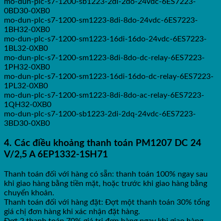
mo-dun-plc-s7-1200-sb1223-2di-2do-24vdc-6ES7223-
0BD30-0XB0
mo-dun-plc-s7-1200-sm1223-8di-8do-24vdc-6ES7223-
1BH32-0XB0
mo-dun-plc-s7-1200-sm1223-16di-16do-24vdc-6ES7223-
1BL32-0XB0
mo-dun-plc-s7-1200-sm1223-8di-8do-dc-relay-6ES7223-
1PH32-0XB0
mo-dun-plc-s7-1200-sm1223-16di-16do-dc-relay-6ES7223-
1PL32-0XB0
mo-dun-plc-s7-1200-sm1223-8di-8do-ac-relay-6ES7223-
1QH32-0XB0
mo-dun-plc-s7-1200-sb1223-2di-2dq-24vdc-6ES7223-
3BD30-0XB0
4. Các điều khoảng thanh toán PM1207 DC 24
V/2,5 A 6EP1332-1SH71
Thanh toán đối với hàng có sẵn: thanh toán 100% ngay sau
khi giao hàng bằng tiền mặt, hoặc trước khi giao hàng bằng
chuyển khoản.
Thanh toán đối với hàng đặt: Đợt một thanh toán 30% tổng
giá chị đơn hàng khi xác nhận đặt hàng.
Đợt 2 thanh toán 70% giá trị đơn hàng ngay khi giao hàng