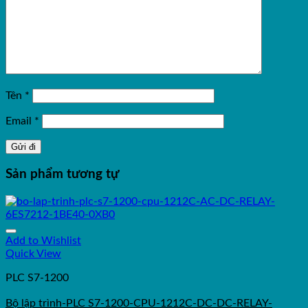
Tên
*
Email
*
Sản phẩm tương tự
Add to Wishlist
Quick View
PLC S7-1200
Bộ lập trình-PLC S7-1200-CPU-1212C-DC-DC-RELAY-