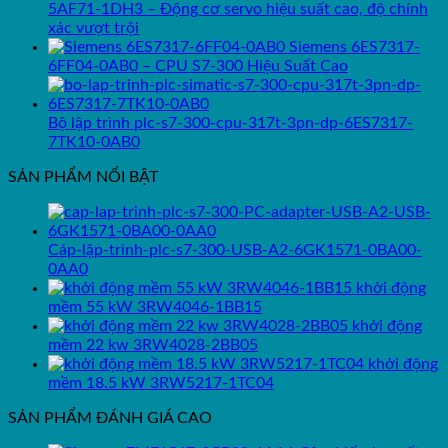
5AF71-1DH3 – Động cơ servo hiệu suất cao, độ chính
xác vượt trội
Siemens 6ES7317-
6FF04-0AB0 – CPU S7-300 Hiệu Suất Cao
Bộ lập trình plc-s7-300-cpu-317t-3pn-dp-6ES7317-
7TK10-0AB0
SẢN PHẨM NỔI BẬT
Cáp-lập-trình-plc-s7-300-USB-A2-6GK1571-0BA00-
0AA0
khởi động
mềm 55 kW 3RW4046-1BB15
khởi động
mềm 22 kw 3RW4028-2BB05
khởi động
mềm 18.5 kW 3RW5217-1TC04
SẢN PHẨM ĐÁNH GIÁ CAO