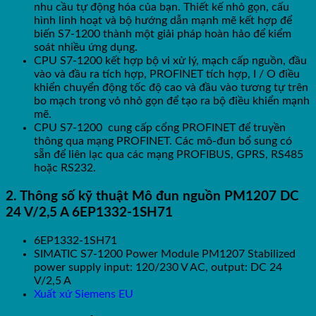
nhu cầu tự động hóa của bạn. Thiết kế nhỏ gọn, cấu
hình linh hoạt và bộ hướng dẫn mạnh mẽ kết hợp để
biến S7-1200 thành một giải pháp hoàn hảo để kiểm
soát nhiều ứng dụng.
CPU S7-1200 kết hợp bộ vi xử lý, mạch cấp nguồn, đầu
vào và đầu ra tích hợp, PROFINET tích hợp, I / O điều
khiển chuyển động tốc độ cao và đầu vào tương tự trên
bo mạch trong vỏ nhỏ gọn để tạo ra bộ điều khiển mạnh
mẽ.
CPU S7-1200 cung cấp cổng PROFINET để truyền
thông qua mạng PROFINET. Các mô-đun bổ sung có
sẵn để liên lạc qua các mạng PROFIBUS, GPRS, RS485
hoặc RS232.
2. Thông số kỹ thuật Mô đun nguồn PM1207 DC
24 V/2,5 A 6EP1332-1SH71
6EP1332-1SH71
SIMATIC S7-1200 Power Module PM1207 Stabilized
power supply input: 120/230 V AC, output: DC 24
V/2,5 A
Xuất xứ Siemens EU