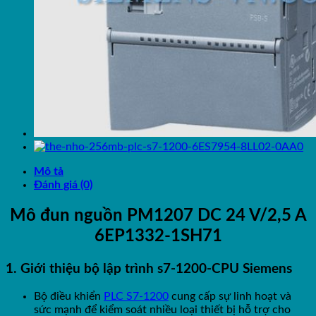
Mô tả
Đánh giá (0)
Mô đun nguồn PM1207 DC 24 V/2,5 A
6EP1332-1SH71
1. Giới thiệu bộ lập trình s7-1200-CPU Siemens
Bộ điều khiển
PLC S7-1200
cung cấp sự linh hoạt và
sức mạnh để kiểm soát nhiều loại thiết bị hỗ trợ cho